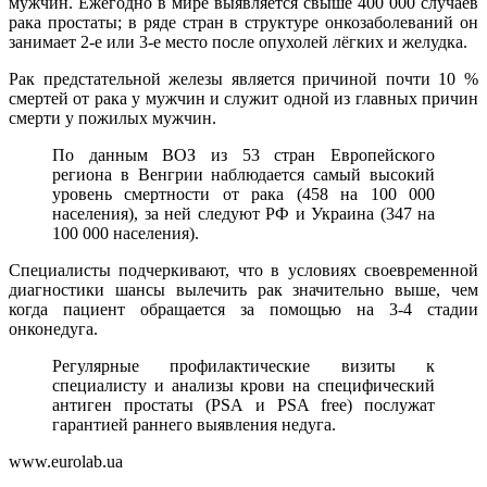
мужчин. Ежегодно в мире выявляется свыше 400 000 случаев
рака простаты; в ряде стран в структуре онкозаболеваний он
занимает 2-е или 3-е место после опухолей лёгких и желудка.
Рак предстательной железы является причиной почти 10 %
смертей от рака у мужчин и служит одной из главных причин
смерти у пожилых мужчин.
По данным ВОЗ из 53 стран Европейского
региона в Венгрии наблюдается самый высокий
уровень смертности от рака (458 на 100 000
населения), за ней следуют РФ и Украина (347 на
100 000 населения).
Специалисты подчеркивают, что в условиях своевременной
диагностики шансы вылечить рак значительно выше, чем
когда пациент обращается за помощью на 3-4 стадии
онконедуга.
Регулярные профилактические визиты к
специалисту и анализы крови на специфический
антиген простаты (PSA и PSA free) послужат
гарантией раннего выявления недуга.
www.eurolab.ua