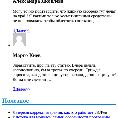
Александра Яковлева
Могу точно подтвердить, что жирную себорею тут лечат
на ура!!! Я какими только косметическими средствами
не пользовалась, чтобы облегчить состояние, …

Далее>>
Марго Киев
Здравстуйте, прочла эту статью. Вчера делала
колоноскопию, была третья по очереди. Трижды
спросила, как дезинфицируют, сказали, дезинфицируют!
Когда мне сделали …

Далее>>
Полезное
Лазерная коррекция зрения: как это работает
28.Фев
Ипотека для молодой семьи: особенности программы