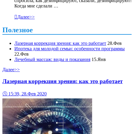
спросила, как дезинфицируют, сказали, дезинфицируют!
Когда мне сделали …

Далее>>
Полезное
Лазерная коррекция зрения: как это работает
28.Фев
Ипотека для молодой семьи: особенности программы
22.Фев
Лечебный массаж: виды и показания
15.Янв
Далее>>
Лазерная коррекция зрения: как это работает
🕔
15:39, 28.Фев 2020