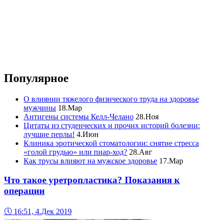
Популярное
О влиянии тяжелого физического труда на здоровье
мужчины
18.Мар
Антигены системы Келл-Челано
28.Ноя
Цитаты из студенческих и прочих историй болезни:
лучшие перлы!
4.Июн
Клиника эротической стоматологии: снятие стресса
«голой грудью» или пиар-ход?
28.Авг
Как трусы влияют на мужское здоровье
17.Мар
Что такое уретропластика? Показания к
операции
🕔
16:51, 4.Дек 2019