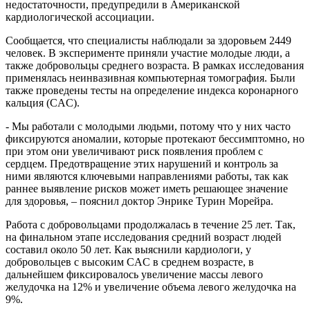
недостаточности, предупредили в Американской
кардиологической ассоциации.
Сообщается, что специалисты наблюдали за здоровьем 2449
человек. В эксперименте приняли участие молодые люди, а
также добровольцы среднего возраста. В рамках исследования
применялась неинвазивная компьютерная томография. Были
также проведены тесты на определение индекса коронарного
кальция (CAC).
- Мы работали с молодыми людьми, потому что у них часто
фиксируются аномалии, которые протекают бессимптомно, но
при этом они увеличивают риск появления проблем с
сердцем. Предотвращение этих нарушений и контроль за
ними являются ключевыми направлениями работы, так как
раннее выявление рисков может иметь решающее значение
для здоровья, – пояснил доктор Энрике Турин Морейра.
Работа с добровольцами продолжалась в течение 25 лет. Так,
на финальном этапе исследования средний возраст людей
составил около 50 лет. Как выяснили кардиологи, у
добровольцев с высоким CAC в среднем возрасте, в
дальнейшем фиксировалось увеличение массы левого
желудочка на 12% и увеличение объема левого желудочка на
9%.