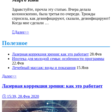
Здравстуйте, прочла эту статью. Вчера делала
колоноскопию, была третья по очереди. Трижды
спросила, как дезинфицируют, сказали, дезинфицируют!
Когда мне сделали …

Далее>>
Полезное
Лазерная коррекция зрения: как это работает
28.Фев
Ипотека для молодой семьи: особенности программы
22.Фев
Лечебный массаж: виды и показания
15.Янв
Далее>>
Лазерная коррекция зрения: как это работает
🕔
15:39, 28.Фев 2020