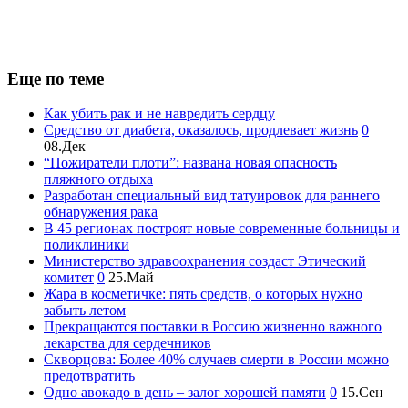
Еще по теме
Как убить рак и не навредить сердцу
Средство от диабета, оказалось, продлевает жизнь
0
08.Дек
“Пожиратели плоти”: названа новая опасность
пляжного отдыха
Разработан специальный вид татуировок для раннего
обнаружения рака
В 45 регионах построят новые современные больницы и
поликлиники
Министерство здравоохранения создаст Этический
комитет
0
25.Май
Жара в косметичке: пять средств, о которых нужно
забыть летом
Прекращаются поставки в Россию жизненно важного
лекарства для сердечников
Скворцова: Более 40% случаев смерти в России можно
предотвратить
Одно авокадо в день – залог хорошей памяти
0
15.Сен