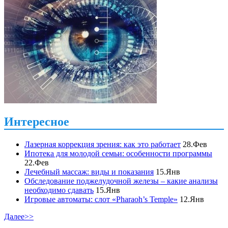
Интересное
Лазерная коррекция зрения: как это работает
28.Фев
Ипотека для молодой семьи: особенности программы
22.Фев
Лечебный массаж: виды и показания
15.Янв
Обследование поджелудочной железы – какие анализы
необходимо сдавать
15.Янв
Игровые автоматы: слот «Pharaoh’s Temple»
12.Янв
Далее>>