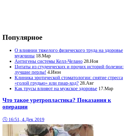
Популярное
О влиянии тяжелого физического труда на здоровье
мужчины
18.Мар
Антигены системы Келл-Челано
28.Ноя
Цитаты из студенческих и прочих историй болезни:
лучшие перлы!
4.Июн
Клиника эротической стоматологии: снятие стресса
«голой грудью» или пиар-ход?
28.Авг
Как трусы влияют на мужское здоровье
17.Мар
Что такое уретропластика? Показания к
операции
🕔
16:51, 4.Дек 2019