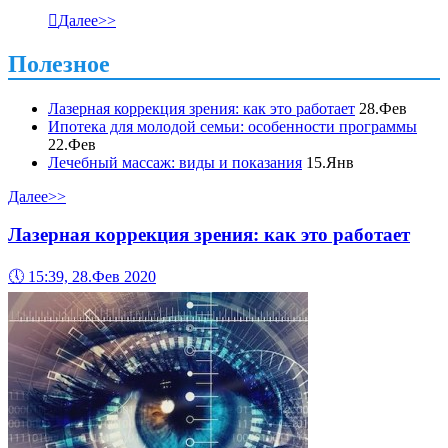

Далее>>
Полезное
Лазерная коррекция зрения: как это работает
28.Фев
Ипотека для молодой семьи: особенности программы
22.Фев
Лечебный массаж: виды и показания
15.Янв
Далее>>
Лазерная коррекция зрения: как это работает
🕔
15:39, 28.Фев 2020