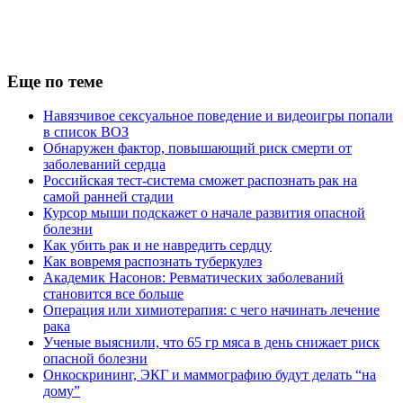
Еще по теме
Навязчивое сексуальное поведение и видеоигры попали
в список ВОЗ
Обнаружен фактор, повышающий риск смерти от
заболеваний сердца
Российская тест-система сможет распознать рак на
самой ранней стадии
Курсор мыши подскажет о начале развития опасной
болезни
Как убить рак и не навредить сердцу
Как вовремя распознать туберкулез
Академик Насонов: Ревматических заболеваний
становится все больше
Операция или химиотерапия: с чего начинать лечение
рака
Ученые выяснили, что 65 гр мяса в день снижает риск
опасной болезни
Онкоскрининг, ЭКГ и маммографию будут делать “на
дому”