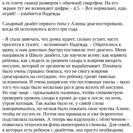
к ее плечу сканер размером с обычный смартфон. На его
экране тут же возникают цифры – 4,5. – Все нормально, иди,
играй! – улыбается Надежда.
Сахарный диабет первого типа у Алины диагностировали,
когда ей исполнилось всего три года.
- Я стала замечать, что дочка худеет, сильно устает, часто
просится в туалет, – вспоминает Надежда. – Обратились к
врачу, и нам довольно быстро поставили этот диагноз. Меня
направили в Школу диабета, где научили всему: как кормить
ребенка, как следить за уровнем сахара и вовремя вводить
инсулин, который ее организм не вырабатывает. Поначалу
было очень страшно: боялась, что не смогу вовремя
среагировать на ситуацию, что ребенку грозят тяжелые
осложнения. И очень напрягали эти постоянные уколы – мало
того что надо было несколько раз в день колоть ей инсулин.
Но еще чаще – прокалывать пальчики, чтобы глюкометром
проверять уровень сахара в крови до еды и после, на ночь,
утром натощак. Так жалко было ее, у самой слезы
наворачивались, но нельзя было показать свои чувства Алине,
чтобы не пугать ее. Потом она привыкла и уже безропотно
подставляла пальчик. А теперь мы вздохнули с облегчением –
появилась технология флеш мониторинга глюкозы. Для семей,
в которых есть ребенок с диабетом, она просто необходима.