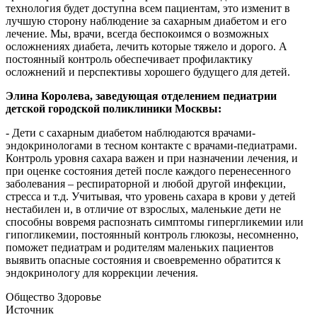
технология будет доступна всем пациентам, это изменит в
лучшую сторону наблюдение за сахарным диабетом и его
лечение. Мы, врачи, всегда беспокоимся о возможных
осложнениях диабета, лечить которые тяжело и дорого. А
постоянный контроль обеспечивает профилактику
осложнений и перспективы хорошего будущего для детей.
Элина Королева, заведующая отделением педиатрии
детской городской поликлиники Москвы:
- Дети с сахарным диабетом наблюдаются врачами-
эндокринологами в тесном контакте с врачами-педиатрами.
Контроль уровня сахара важен и при назначении лечения, и
при оценке состояния детей после каждого перенесенного
заболевания – респираторной и любой другой инфекции,
стресса и т.д. Учитывая, что уровень сахара в крови у детей
нестабилен и, в отличие от взрослых, маленькие дети не
способны вовремя распознать симптомы гипергликемии или
гипогликемии, постоянный контроль глюкозы, несомненно,
поможет педиатрам и родителям маленьких пациентов
выявить опасные состояния и своевременно обратится к
эндокринологу для коррекции лечения.
Общество Здоровье
Источник