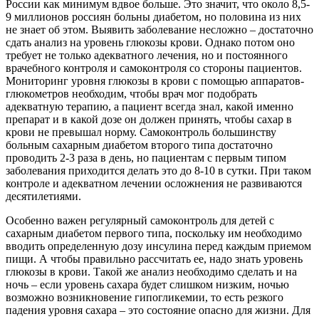
России как минимум вдвое больше. Это значит, что около 8,5-
9 миллионов россиян больны диабетом, но половина из них
не знает об этом. Выявить заболевание несложно – достаточно
сдать анализ на уровень глюкозы крови. Однако потом оно
требует не только адекватного лечения, но и постоянного
врачебного контроля и самоконтроля со стороны пациентов.
Мониторинг уровня глюкозы в крови с помощью аппаратов-
глюкометров необходим, чтобы врач мог подобрать
адекватную терапию, а пациент всегда знал, какой именно
препарат и в какой дозе он должен принять, чтобы сахар в
крови не превышал норму. Самоконтроль большинству
больным сахарным диабетом второго типа достаточно
проводить 2-3 раза в день, но пациентам с первым типом
заболевания приходится делать это до 8-10 в сутки. При таком
контроле и адекватном лечении осложнения не развиваются
десятилетиями.
Особенно важен регулярный самоконтроль для детей с
сахарным диабетом первого типа, поскольку им необходимо
вводить определенную дозу инсулина перед каждым приемом
пищи. А чтобы правильно рассчитать ее, надо знать уровень
глюкозы в крови. Такой же анализ необходимо сделать и на
ночь – если уровень сахара будет слишком низким, ночью
возможно возникновение гипогликемии, то есть резкого
падения уровня сахара – это состояние опасно для жизни. Для