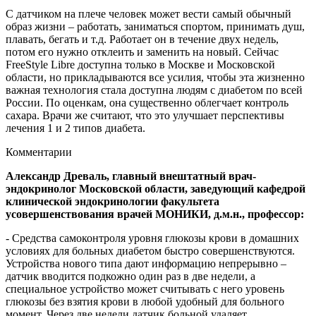
С датчиком на плече человек может вести самый обычный
образ жизни – работать, заниматься спортом, принимать душ,
плавать, бегать и т.д. Работает он в течение двух недель,
потом его нужно отклеить и заменить на новый. Сейчас
FreeStyle Libre доступна только в Москве и Московской
области, но прикладываются все усилия, чтобы эта жизненно
важная технология стала доступна людям с диабетом по всей
России. По оценкам, она существенно облегчает контроль
сахара. Врачи же считают, что это улучшает перспективы
лечения 1 и 2 типов диабета.
Комментарии
Александр Древаль, главный внештатный врач-
эндокринолог Московской области, заведующий кафедрой
клинической эндокринологии факультета
усовершенствования врачей МОНИКИ, д.м.н., профессор:
- Средства самоконтроля уровня глюкозы крови в домашних
условиях для больных диабетом быстро совершенствуются.
Устройства нового типа дают информацию непрерывно –
датчик вводится подкожно один раз в две недели, а
специальное устройство может считывать с него уровень
глюкозы без взятия крови в любой удобный для больного
момент. Через две недели датчик больной удаляет