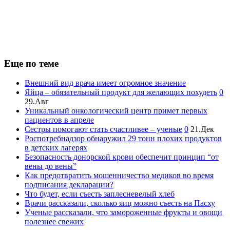
Еще по теме
Внешний вид врача имеет огромное значение
Яйца – обязательный продукт для желающих похудеть
0
29.Авг
Уникальный онкологический центр примет первых
пациентов в апреле
Сестры помогают стать счастливее – ученые
0
21.Дек
Роспотребнадзор обнаружил 29 тонн плохих продуктов
в детских лагерях
Безопасность донорской крови обеспечит принцип “от
вены до вены”
Как предотвратить мошенничество медиков во время
подписания декларации?
Что будет, если съесть заплесневелый хлеб
Врачи рассказали, сколько яиц можно съесть на Пасху
Ученые рассказали, что замороженные фрукты и овощи
полезнее свежих