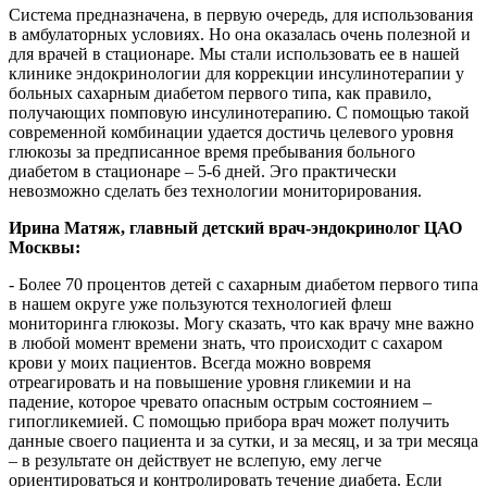
Система предназначена, в первую очередь, для использования
в амбулаторных условиях. Но она оказалась очень полезной и
для врачей в стационаре. Мы стали использовать ее в нашей
клинике эндокринологии для коррекции инсулинотерапии у
больных сахарным диабетом первого типа, как правило,
получающих помповую инсулинотерапию. С помощью такой
современной комбинации удается достичь целевого уровня
глюкозы за предписанное время пребывания больного
диабетом в стационаре – 5-6 дней. Эго практически
невозможно сделать без технологии мониторирования.
Ирина Матяж, главный детский врач-эндокринолог ЦАО
Москвы:
- Более 70 процентов детей с сахарным диабетом первого типа
в нашем округе уже пользуются технологией флеш
мониторинга глюкозы. Могу сказать, что как врачу мне важно
в любой момент времени знать, что происходит с сахаром
крови у моих пациентов. Всегда можно вовремя
отреагировать и на повышение уровня гликемии и на
падение, которое чревато опасным острым состоянием –
гипогликемией. С помощью прибора врач может получить
данные своего пациента и за сутки, и за месяц, и за три месяца
– в результате он действует не вслепую, ему легче
ориентироваться и контролировать течение диабета. Если