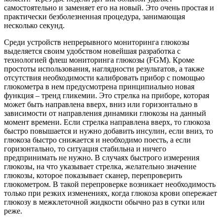
самостоятельно и заменяет его на новый. Это очень простая и
практически безболезненная процедура, занимающая
несколько секунд.
Среди устройств непрерывного мониторинга глюкозы
выделяется своим удобством новейшая разработка с
технологией флеш мониторинга глюкозы (FGM). Кроме
простоты использования, наглядности результатов, а также
отсутствия необходимости калибровать прибор с помощью
глюкометра в нем предусмотрена принципиально новая
функция – тренд гликемии. Это стрелка на приборе, которая
может быть направлена вверх, вниз или горизонтально в
зависимости от направления динамики глюкозы на данный
момент времени. Если стрелка направлена вверх, то глюкоза
быстро повышается и нужно добавить инсулин, если вниз, то
глюкоза быстро снижается и необходимо поесть, а если
горизонтально, то ситуация стабильна и ничего
предпринимать не нужно. В случаях быстрого измерения
глюкозы, на что указывает стрелка, желательно значение
глюкозы, которое показывает сканер, перепроверить
глюкометром. В такой перепроверке возникает необходимость
только при резких изменениях, когда глюкоза крови опережает
глюкозу в межклеточной жидкости обычно раз в сутки или
реже.