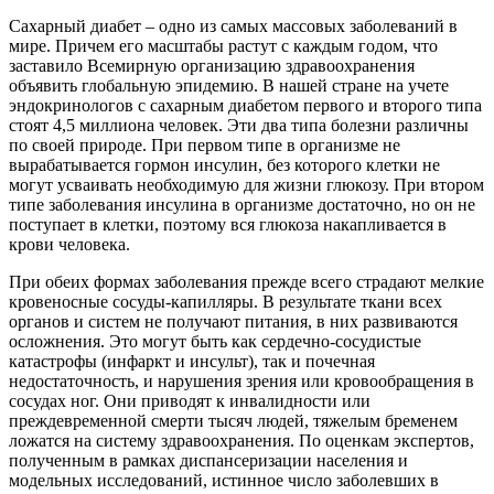
Сахарный диабет – одно из самых массовых заболеваний в
мире. Причем его масштабы растут с каждым годом, что
заставило Всемирную организацию здравоохранения
объявить глобальную эпидемию. В нашей стране на учете
эндокринологов с сахарным диабетом первого и второго типа
стоят 4,5 миллиона человек. Эти два типа болезни различны
по своей природе. При первом типе в организме не
вырабатывается гормон инсулин, без которого клетки не
могут усваивать необходимую для жизни глюкозу. При втором
типе заболевания инсулина в организме достаточно, но он не
поступает в клетки, поэтому вся глюкоза накапливается в
крови человека.
При обеих формах заболевания прежде всего страдают мелкие
кровеносные сосуды-капилляры. В результате ткани всех
органов и систем не получают питания, в них развиваются
осложнения. Это могут быть как сердечно-сосудистые
катастрофы (инфаркт и инсульт), так и почечная
недостаточность, и нарушения зрения или кровообращения в
сосудах ног. Они приводят к инвалидности или
преждевременной смерти тысяч людей, тяжелым бременем
ложатся на систему здравоохранения. По оценкам экспертов,
полученным в рамках диспансеризации населения и
модельных исследований, истинное число заболевших в