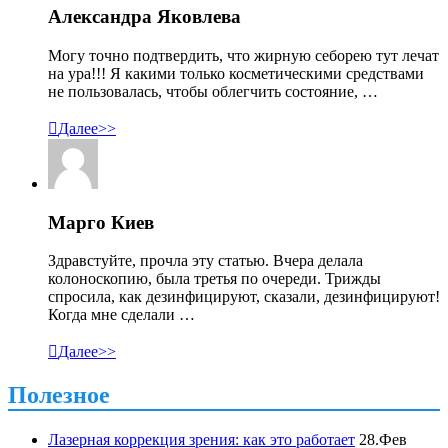
Александра Яковлева
Могу точно подтвердить, что жирную себорею тут лечат
на ура!!! Я какими только косметическими средствами
не пользовалась, чтобы облегчить состояние, …

Далее>>
Марго Киев
Здравстуйте, прочла эту статью. Вчера делала
колоноскопию, была третья по очереди. Трижды
спросила, как дезинфицируют, сказали, дезинфицируют!
Когда мне сделали …

Далее>>
Полезное
Лазерная коррекция зрения: как это работает
28.Фев