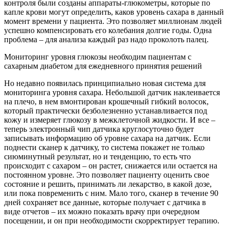
контроля были созданы аппараты-глюкометры, которые по
капле крови могут определить, каков уровень сахара в данный
момент времени у пациента. Это позволяет миллионам людей
успешно компенсировать его колебания долгие годы. Одна
проблема – для анализа каждый раз надо проколоть палец.
Мониторинг уровня глюкозы необходим пациентам с
сахарным диабетом для ежедневного принятия решений
Но недавно появилась принципиально новая система для
мониторинга уровня сахара. Небольшой датчик наклеивается
на плечо, в нем вмонтирован крошечный гибкий волосок,
который практически безболезненно устанавливается под
кожу и измеряет глюкозу в межклеточной жидкости. И все –
теперь электронный чип датчика круглосуточно будет
записывать информацию об уровне сахара на датчик. Если
поднести сканер к датчику, то система покажет не только
сиюминутный результат, но и тенденцию, то есть что
происходит с сахаром – он растет, снижается или остается на
постоянном уровне. Это позволяет пациенту оценить свое
состояние и решить, принимать ли лекарство, в какой дозе,
или пока повременить с ним. Мало того, сканер в течение 90
дней сохраняет все данные, которые получает с датчика в
виде отчетов – их можно показать врачу при очередном
посещении, и он при необходимости скорректирует терапию.