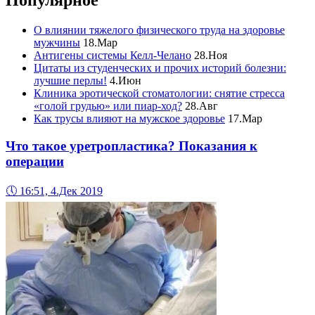
Популярное
О влиянии тяжелого физического труда на здоровье
мужчины
18.Мар
Антигены системы Келл-Челано
28.Ноя
Цитаты из студенческих и прочих историй болезни:
лучшие перлы!
4.Июн
Клиника эротической стоматологии: снятие стресса
«голой грудью» или пиар-ход?
28.Авг
Как трусы влияют на мужское здоровье
17.Мар
Что такое уретропластика? Показания к
операции
🕔
16:51, 4.Дек 2019