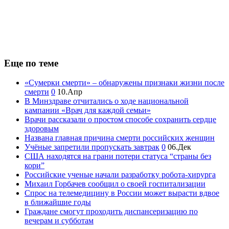
Еще по теме
«Сумерки смерти» – обнаружены признаки жизни после
смерти
0
10.Апр
В Минздраве отчитались о ходе национальной
кампании «Врач для каждой семьи»
Врачи рассказали о простом способе сохранить сердце
здоровым
Названа главная причина смерти российских женщин
Учёные запретили пропускать завтрак
0
06.Дек
США находятся на грани потери статуса “страны без
кори”
Российские ученые начали разработку робота-хирурга
Михаил Горбачев сообщил о своей госпитализации
Спрос на телемедицину в России может вырасти вдвое
в ближайшие годы
Граждане смогут проходить диспансеризацию по
вечерам и субботам