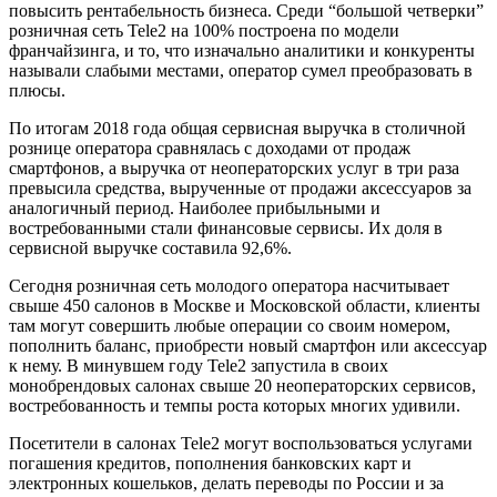
повысить рентабельность бизнеса. Среди “большой четверки”
розничная сеть Tele2 на 100% построена по модели
франчайзинга, и то, что изначально аналитики и конкуренты
называли слабыми местами, оператор сумел преобразовать в
плюсы.
По итогам 2018 года общая сервисная выручка в столичной
рознице оператора сравнялась с доходами от продаж
смартфонов, а выручка от неоператорских услуг в три раза
превысила средства, вырученные от продажи аксессуаров за
аналогичный период. Наиболее прибыльными и
востребованными стали финансовые сервисы. Их доля в
сервисной выручке составила 92,6%.
Сегодня розничная сеть молодого оператора насчитывает
свыше 450 салонов в Москве и Московской области, клиенты
там могут совершить любые операции со своим номером,
пополнить баланс, приобрести новый смартфон или аксессуар
к нему. В минувшем году Tele2 запустила в своих
монобрендовых салонах свыше 20 неоператорских сервисов,
востребованность и темпы роста которых многих удивили.
Посетители в салонах Tele2 могут воспользоваться услугами
погашения кредитов, пополнения банковских карт и
электронных кошельков, делать переводы по России и за