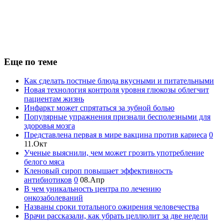
Еще по теме
Как сделать постные блюда вкусными и питательными
Новая технология контроля уровня глюкозы облегчит
пациентам жизнь
Инфаркт может спрятаться за зубной болью
Популярные упражнения признали бесполезными для
здоровья мозга
Представлена первая в мире вакцина против кариеса
0
11.Окт
Ученые выяснили, чем может грозить употребление
белого мяса
Кленовый сироп повышает эффективность
антибиотиков
0
08.Апр
В чем уникальность центра по лечению
онкозаболеваний
Названы сроки тотального ожирения человечества
Врачи рассказали, как убрать целлюлит за две недели