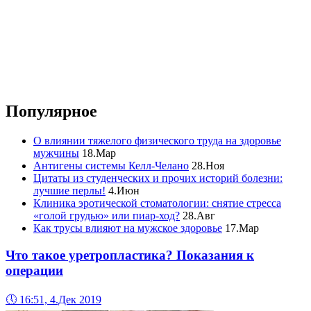
Популярное
О влиянии тяжелого физического труда на здоровье
мужчины
18.Мар
Антигены системы Келл-Челано
28.Ноя
Цитаты из студенческих и прочих историй болезни:
лучшие перлы!
4.Июн
Клиника эротической стоматологии: снятие стресса
«голой грудью» или пиар-ход?
28.Авг
Как трусы влияют на мужское здоровье
17.Мар
Что такое уретропластика? Показания к
операции
🕔
16:51, 4.Дек 2019