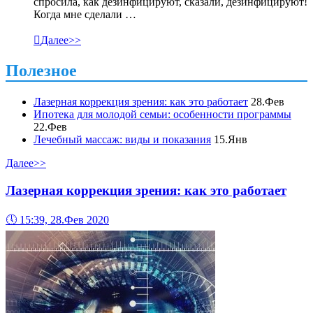
спросила, как дезинфицируют, сказали, дезинфицируют!
Когда мне сделали …

Далее>>
Полезное
Лазерная коррекция зрения: как это работает
28.Фев
Ипотека для молодой семьи: особенности программы
22.Фев
Лечебный массаж: виды и показания
15.Янв
Далее>>
Лазерная коррекция зрения: как это работает
🕔
15:39, 28.Фев 2020