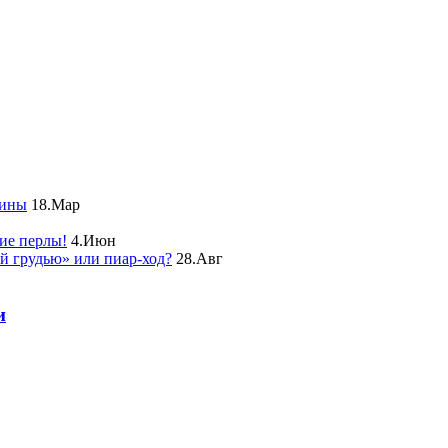
чины
18.Мар
ие перлы!
4.Июн
ой грудью» или пиар-ход?
28.Авг
и