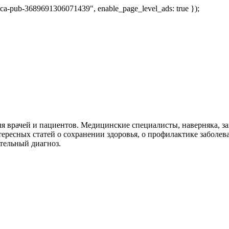
 "ca-pub-3689691306071439", enable_page_level_ads: true });
я врачей и пациентов. Медицинские специалисты, наверняка, 
тересных статей о сохранении здоровья, о профилактике заболев
тельный диагноз.