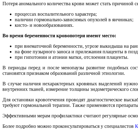
Потеря аномального количества крови может стать причиной се
процессах воспалительного характера;
наличии гормонально-зависимых опухолей в яичниках;
кисто- и новообразованиях.
Во время беременности кровопотери имеют место:
при внематочной беременности, угрозе выкидыша на ран
на фоне пузырного заноса и прилежания плаценты в позд
при гипотонии и атонии матки, отслоения плаценты.
В периоды перед и после менопаузы развитие подобных сост
становятся признаком образований различной этиологии.
В случае наличия нехарактерных кровяных выделений нужно 
внутренних тканей, измерение толщины эндометрического слоя
Для остановки кровотечения проводят диагностическое выска
требуют гормональной терапии. Также применяются препараты
Эффективными мерам профилактики считают регулярные осмот
Более подробно можно проконсультироваться у специалистов
К