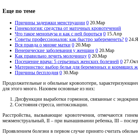
Еще по теме
Причины задержки менструации
0
20.Мар
Гинекология: средства от маточных кровотечений
Что такое менопауза и как с ней бороться
0
15.Апр
Советы профессионалов: как быстро забеременеть?
0
24.
Вся правда о миоме матки
0
20.Мар
Венерические заболевания у женщин
0
20.Мар
Как правильно лечить молочницу
0
20.Мар
Посещение врача: 5 серьезных женских болезней
0
27.Ок
Материнство: выбор белья для беременных и кормящих 
Причины бесплодия
0
30.Мар
Продолжительные и обильные кровопотери, характеризующиес
для этого много. Назовем основные из них:
Дисфункции выработки гормонов, связанные с эндокри
Состояния стресса, интоксикации.
Расстройства, вызывающие кровотечения, отмечаются гинек
межменструальный, II – при вынашивании ребенка, III – после
Проявлением болезни в первом случае принято считать обильнос