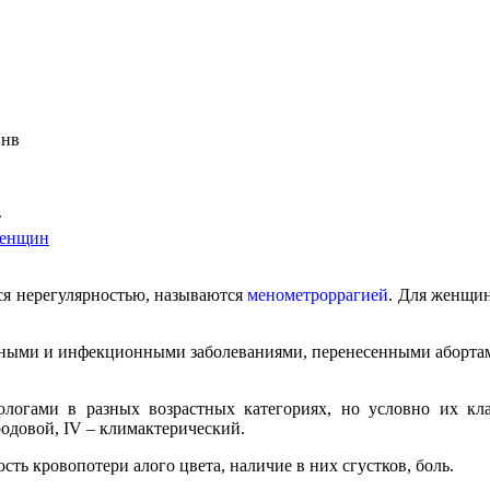
Янв
т
женщин
я нерегулярностью, называются
менометроррагией
. Для женщин
нными и инфекционными заболеваниями, перенесенными аборта
ологами в разных возрастных категориях, но условно их кл
родовой, IV – климактерический.
ть кровопотери алого цвета, наличие в них сгустков, боль.