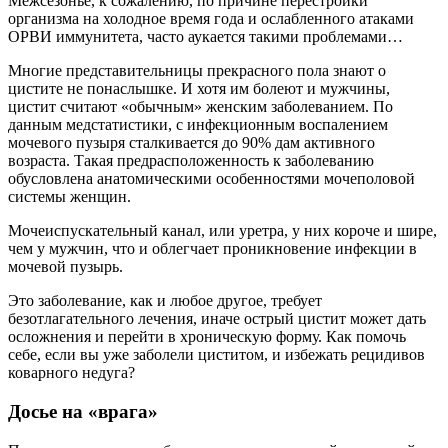
Межсезонье, к сожалению, по причине перестройки
организма на холодное время года и ослабленного атаками
ОРВИ иммунитета, часто аукается такими проблемами…
Многие представительницы прекрасного пола знают о
цистите не понаслышке. И хотя им болеют и мужчины,
цистит считают «обычным» женским заболеванием. По
данным медстатистики, с инфекционным воспалением
мочевого пузыря сталкивается до 90% дам активного
возраста. Такая предрасположенность к заболеванию
обусловлена анатомическими особенностями мочеполовой
системы женщин.
Мочеиспускательный канал, или уретра, у них короче и шире,
чем у мужчин, что и облегчает проникновение инфекции в
мочевой пузырь.
Это заболевание, как и любое другое, требует
безотлагательного лечения, иначе острый цистит может дать
осложнения и перейти в хроническую форму. Как помочь
себе, если вы уже заболели циститом, и избежать рецидивов
коварного недуга?
Досье на «врага»