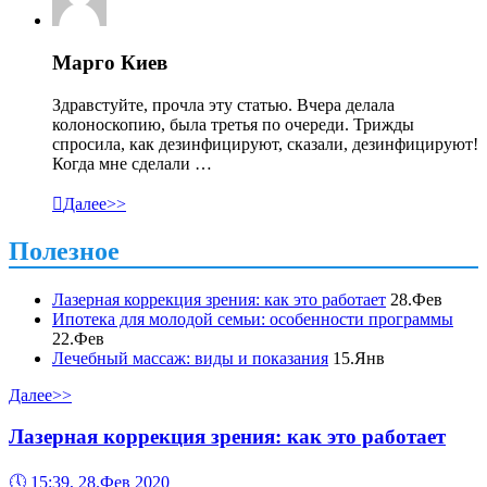
Марго Киев
Здравстуйте, прочла эту статью. Вчера делала
колоноскопию, была третья по очереди. Трижды
спросила, как дезинфицируют, сказали, дезинфицируют!
Когда мне сделали …

Далее>>
Полезное
Лазерная коррекция зрения: как это работает
28.Фев
Ипотека для молодой семьи: особенности программы
22.Фев
Лечебный массаж: виды и показания
15.Янв
Далее>>
Лазерная коррекция зрения: как это работает
🕔
15:39, 28.Фев 2020