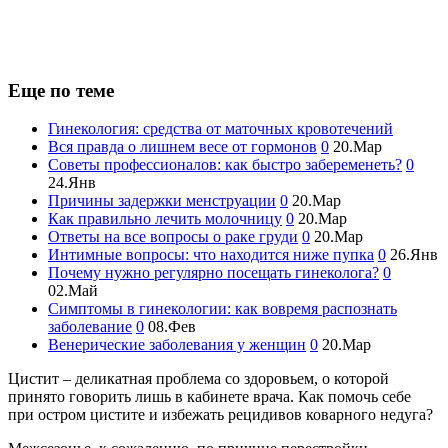
Еще по теме
Гинекология: средства от маточных кровотечений
Вся правда о лишнем весе от гормонов
0
20.Мар
Советы профессионалов: как быстро забеременеть?
0
24.Янв
Причины задержки менструации
0
20.Мар
Как правильно лечить молочницу
0
20.Мар
Ответы на все вопросы о раке груди
0
20.Мар
Интимные вопросы: что находится ниже пупка
0
26.Янв
Почему нужно регулярно посещать гинеколога?
0
02.Май
Симптомы в гинекологии: как вовремя распознать
заболевание
0
08.Фев
Венерические заболевания у женщин
0
20.Мар
Цистит – деликатная проблема со здоровьем, о которой
принято говорить лишь в кабинете врача. Как помочь себе
при остром цистите и избежать рецидивов коварного недуга?