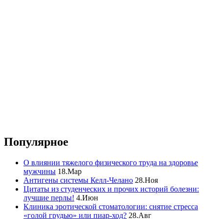
Популярное
О влиянии тяжелого физического труда на здоровье
мужчины
18.Мар
Антигены системы Келл-Челано
28.Ноя
Цитаты из студенческих и прочих историй болезни:
лучшие перлы!
4.Июн
Клиника эротической стоматологии: снятие стресса
«голой грудью» или пиар-ход?
28.Авг