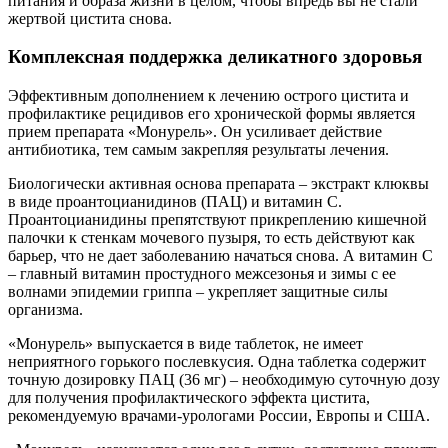
питания и образа жизни в целом, чтобы впредь вы не стали
жертвой цистита снова.
Комплексная поддержка деликатного здоровья
Эффективным дополнением к лечению острого цистита и
профилактике рецидивов его хронической формы является
прием препарата «Монурель». Он усиливает действие
антибиотика, тем самым закрепляя результаты лечения.
Биологически активная основа препарата – экстракт клюквы
в виде проантоцианидинов (ПАЦ) и витамин С.
Проантоцианидины препятствуют прикреплению кишечной
палочки к стенкам мочевого пузыря, то есть действуют как
барьер, что не дает заболеванию начаться снова. А витамин С
– главный витамин простудного межсезонья и зимы с ее
волнами эпидемии гриппа – укрепляет защитные силы
организма.
«Монурель» выпускается в виде таблеток, не имеет
неприятного горького послевкусия. Одна таблетка содержит
точную дозировку ПАЦ (36 мг) – необходимую суточную дозу
для получения профилактического эффекта цистита,
рекомендуемую врачами-урологами России, Европы и США.