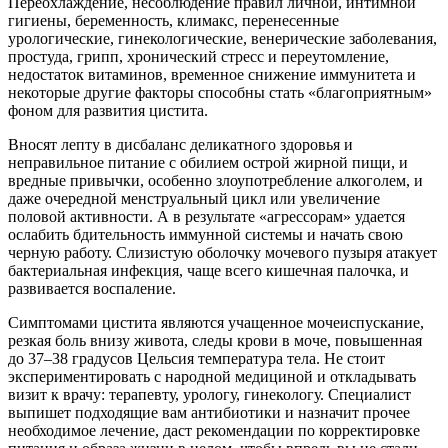
Переохлаждение, несоблюдение правил личной, интимной
гигиены, беременность, климакс, перенесенные
урологические, гинекологические, венерические заболевания,
простуда, грипп, хронический стресс и переутомление,
недостаток витаминов, временное снижение иммунитета и
некоторые другие факторы способны стать «благоприятным»
фоном для развития цистита.
Вносят лепту в дисбаланс деликатного здоровья и
неправильное питание с обилием острой жирной пищи, и
вредные привычки, особенно злоупотребление алкоголем, и
даже очередной менструальный цикл или увеличение
половой активности. А в результате «агрессорам» удается
ослабить бдительность иммунной системы и начать свою
черную работу. Слизистую оболочку мочевого пузыря атакует
бактериальная инфекция, чаще всего кишечная палочка, и
развивается воспаление.
Симптомами цистита являются учащенное мочеиспускание,
резкая боль внизу живота, следы крови в моче, повышенная
до 37–38 градусов Цельсия температура тела. Не стоит
экспериментировать с народной медициной и откладывать
визит к врачу: терапевту, урологу, гинекологу. Специалист
выпишет подходящие вам антибиотики и назначит прочее
необходимое лечение, даст рекомендации по корректировке