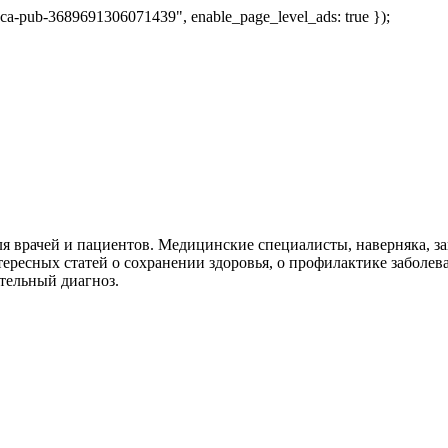
 "ca-pub-3689691306071439", enable_page_level_ads: true });
я врачей и пациентов. Медицинские специалисты, наверняка, 
тересных статей о сохранении здоровья, о профилактике заболев
тельный диагноз.