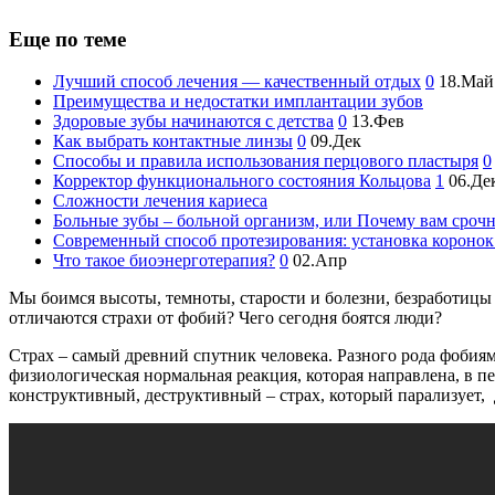
Еще по теме
Лучший способ лечения — качественный отдых
0
18.Май
Преимущества и недостатки имплантации зубов
Здоровые зубы начинаются с детства
0
13.Фев
Как выбрать контактные линзы
0
09.Дек
Способы и правила использования перцового пластыря
0
Корректор функционального состояния Кольцова
1
06.Де
Сложности лечения кариеса
Больные зубы – больной организм, или Почему вам сроч
Современный способ протезирования: установка коронок
Что такое биоэнерготерапия?
0
02.Апр
Мы боимся высоты, темноты, старости и болезни, безработицы
отличаются страхи от фобий? Чего сегодня боятся люди?
Страх – самый древний спутник человека. Разного рода фобиям
физиологическая нормальная реакция, которая направлена, в пе
конструктивный, деструктивный – страх, который парализует, 