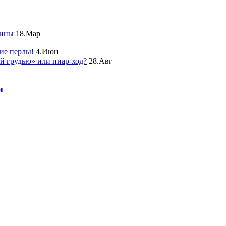
чины
18.Мар
ие перлы!
4.Июн
ой грудью» или пиар-ход?
28.Авг
и