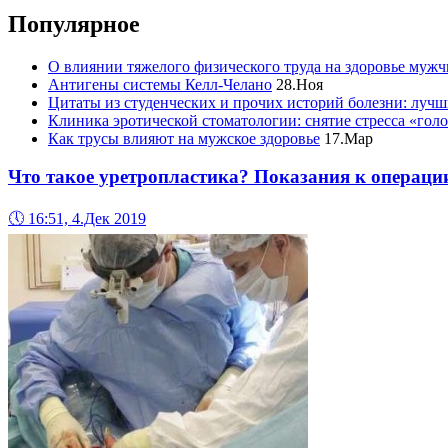
Популярное
О влиянии тяжелого физического труда на здоровье муж
Антигены системы Келл-Челано
28.Ноя
Цитаты из студенческих и прочих историй болезни: лучш
Клиника эротической стоматологии: снятие стресса «гол
Как трусы влияют на мужское здоровье
17.Мар
Что такое уретропластика? Показания к операци
🕔
16:51, 4.Дек 2019