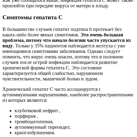
Как уже сообщалось выше, инфекция гепатита С может также
произойти при передаче вируса от матери к плоду.
Симптомы гепатита C
В большинстве случаев гепатит подтипа b протекает без
каких-либо более явных симптомов.
Это очень большая
проблема, потому что начало болезни часто упускается из
виду
. Только у 35% пациентов наблюдается желтуха с уже
имеющимися симптомами заболевания. Однако следует
помнить, что вирус очень опасен, потому что в половине
случаев после острой инфекции наблюдается развитие
хронической формы гепатита С. Это состояние
характеризуется общей слабостью, нарушением
чувствительности, мышечной болью и зудом.
Хронический гепатит С часто ассоциируется с
аутоиммунными нарушениями, наиболее распространенными
из которых являются:
клубочковой нефрит ,
порфирия ,
тромбоцитопения,
аутоиммунный тиреоидит,
криоглобулинемия.