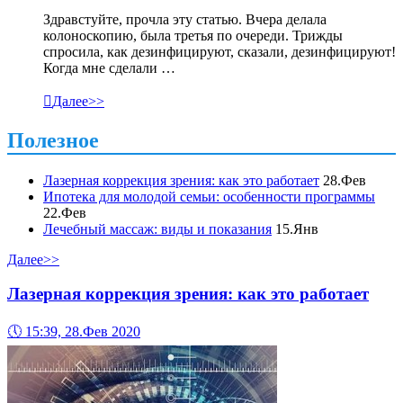
Здравстуйте, прочла эту статью. Вчера делала
колоноскопию, была третья по очереди. Трижды
спросила, как дезинфицируют, сказали, дезинфицируют!
Когда мне сделали …

Далее>>
Полезное
Лазерная коррекция зрения: как это работает
28.Фев
Ипотека для молодой семьи: особенности программы
22.Фев
Лечебный массаж: виды и показания
15.Янв
Далее>>
Лазерная коррекция зрения: как это работает
🕔
15:39, 28.Фев 2020