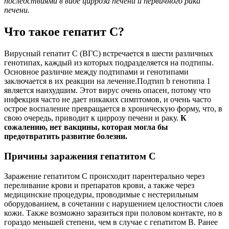
последствиями в виде цирроза печени и первичного рака
печени.
Что такое гепатит С?
Вирусный гепатит С (ВГС) встречается в шести различных
генотипах, каждый из которых подразделяется на подтипы.
Основное различие между подтипами и генотипами
заключается в их реакции на лечение.Подтип b генотипа 1
является наихудшим. Этот вирус очень опасен, потому что
инфекция часто не дает никаких симптомов, и очень часто
острое воспаление превращается в хроническую форму, что, в
свою очередь, приводит к циррозу печени и раку.
К
сожалению, нет вакцины, которая могла бы
предотвратить развитие болезни.
Причины заражения гепатитом C
Заражение гепатитом С происходит парентерально через
переливание крови и препаратов крови, а также через
медицинские процедуры, проводимые с нестерильным
оборудованием, в сочетании с нарушением целостности слоев
кожи. Также возможно заразиться при половом контакте, но в
гораздо меньшей степени, чем в случае с гепатитом B. Ранее