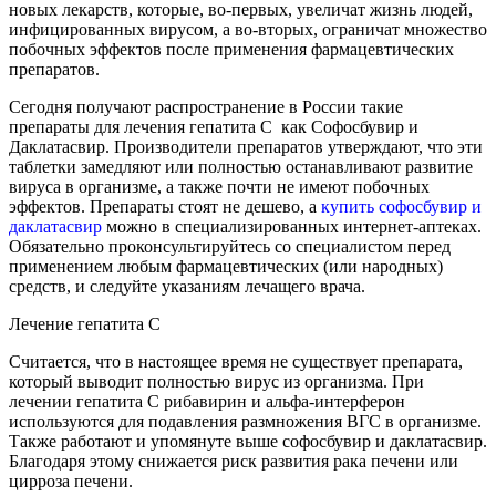
новых лекарств, которые, во-первых, увеличат жизнь людей,
инфицированных вирусом, а во-вторых, ограничат множество
побочных эффектов после применения фармацевтических
препаратов.
Сегодня получают распространение в России такие
препараты для лечения гепатита C как Софосбувир и
Даклатасвир. Производители препаратов утверждают, что эти
таблетки замедляют или полностью останавливают развитие
вируса в организме, а также почти не имеют побочных
эффектов. Препараты стоят не дешево, а
купить софосбувир и
даклатасвир
можно в специализированных интернет-аптеках.
Обязательно проконсультируйтесь со специалистом перед
применением любым фармацевтических (или народных)
средств, и следуйте указаниям лечащего врача.
Лечение гепатита C
Считается, что в настоящее время не существует препарата,
который выводит полностью вирус из организма. При
лечении гепатита С рибавирин и альфа-интерферон
используются для подавления размножения ВГС в организме.
Также работают и упомянуте выше софосбувир и даклатасвир.
Благодаря этому снижается риск развития рака печени или
цирроза печени.