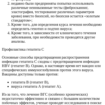
недавно были предприняты попытки использовать
различные неинвазивные тесты (фибросканниг,
эластография, тестирование различных параметров
крови) вместо биопсий, но биопсия остается «золотым
стандартом»;
Кроме того, для определения курса лечения необходимо
определить генотип и подтип вируса;
Кроме того, в зависимости от клинического течения
заболевания, при необходимости проводятся другие
анализы.
Профилактика гепатита С
Основные способы предотвращения распространения
инфекции гепатита С сходны с предотвращением инфекции
HBV (гепатит B). Однако, в настоящее время нет вакцин или
специфических иммуноглобулинов против этого вируса.
Вакцины доступны только против:
гепатита B (гепатит B),
вируса гепатита А (гепатит А).
Из-за того, что лечение ВГС (особенно хронических)
недостаточно эффективно и связано с большим количеством
побочных эффектов, ученые проводят исследования в поиске