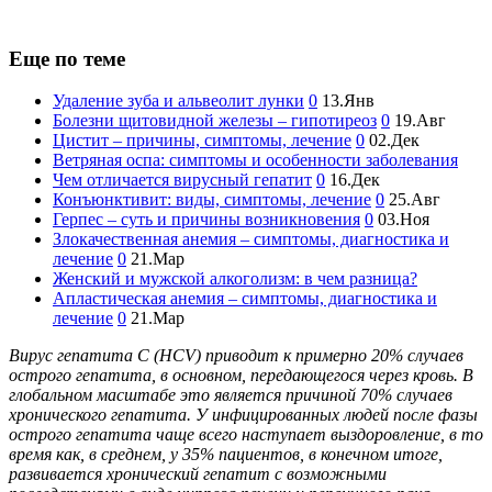
Еще по теме
Удаление зуба и альвеолит лунки
0
13.Янв
Болезни щитовидной железы – гипотиреоз
0
19.Авг
Цистит – причины, симптомы, лечение
0
02.Дек
Ветряная оспа: симптомы и особенности заболевания
Чем отличается вирусный гепатит
0
16.Дек
Конъюнктивит: виды, симптомы, лечение
0
25.Авг
Герпес – суть и причины возникновения
0
03.Ноя
Злокачественная анемия – симптомы, диагностика и
лечение
0
21.Мар
Женский и мужской алкоголизм: в чем разница?
Апластическая анемия – симптомы, диагностика и
лечение
0
21.Мар
Вирус гепатита С (HCV) приводит к примерно 20% случаев
острого гепатита, в основном, передающегося через кровь. В
глобальном масштабе это является причиной 70% случаев
хронического гепатита. У инфицированных людей после фазы
острого гепатита чаще всего наступает выздоровление, в то
время как, в среднем, у 35% пациентов, в конечном итоге,
развивается хронический гепатит с возможными