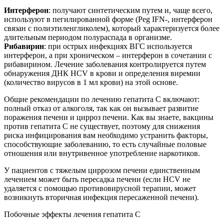
Интерферон
: получают синтетическим путем и, чаще всего,
используют в пегилированной форме (Peg IFN-, интерферон
связан с полиэтиленгликолем), который характеризуется более
длительным периодом полураспада в организме.
Рибавирин
: при острых инфекциях ВГС используется
интерферон, а при хроническом – интерферон в сочетании с
рибавирином. Лечение заболевания контролируется путем
обнаружения ДНК HCV в крови и определения виремии
(количество вирусов в 1 мл крови) на этой основе.
Общие рекомендации по лечению гепатита С включают:
полный отказ от алкоголя, так как он вызывает развитие
поражения печени и цирроз печени. Как вы знаете, вакцины
против гепатита С не существует, поэтому для снижения
риска инфицирования вам необходимо устранить факторы,
способствующие заболеванию, то есть случайные половые
отношения или внутривенное употребление наркотиков.
У пациентов с тяжелым циррозом печени единственным
лечением может быть пересадка печени (если HCV не
удаляется с помощью противовирусной терапии, может
возникнуть вторичная инфекция пересаженной печени).
Побочные эффекты лечения гепатита С