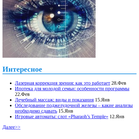
Интересное
Лазерная коррекция зрения: как это работает
28.Фев
Ипотека для молодой семьи: особенности программы
22.Фев
Лечебный массаж: виды и показания
15.Янв
Обследование поджелудочной железы – какие анализы
необходимо сдавать
15.Янв
Игровые автоматы: слот «Pharaoh’s Temple»
12.Янв
Далее>>