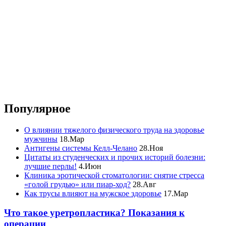
Популярное
О влиянии тяжелого физического труда на здоровье
мужчины
18.Мар
Антигены системы Келл-Челано
28.Ноя
Цитаты из студенческих и прочих историй болезни:
лучшие перлы!
4.Июн
Клиника эротической стоматологии: снятие стресса
«голой грудью» или пиар-ход?
28.Авг
Как трусы влияют на мужское здоровье
17.Мар
Что такое уретропластика? Показания к
операции