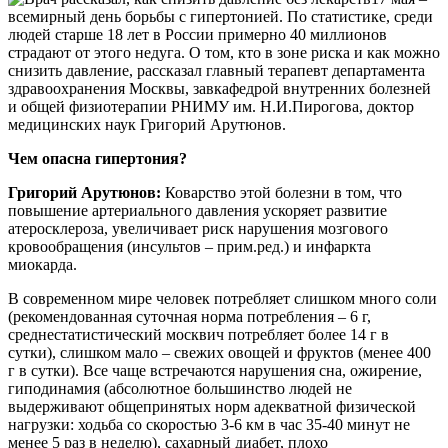
всемирный день борьбы с гипертонией. По статистике, среди
людей старше 18 лет в России примерно 40 миллионов
страдают от этого недуга. О том, кто в зоне риска и как можно
снизить давление, рассказал главный терапевт департамента
здравоохранения Москвы, завкафедрой внутренних болезней
и общей физиотерапии РНИМУ им. Н.И.Пирогова, доктор
медицинских наук Григорий Арутюнов.
Чем опасна гипертония?
Григорий Арутюнов:
Коварство этой болезни в том, что
повышение артериального давления ускоряет развитие
атеросклероза, увеличивает риск нарушения мозгового
кровообращения (инсультов – прим.ред.) и инфаркта
миокарда.
В современном мире человек потребляет слишком много соли
(рекомендованная суточная норма потребления – 6 г,
среднестатистический москвич потребляет более 14 г в
сутки), слишком мало – свежих овощей и фруктов (менее 400
г в сутки). Все чаще встречаются нарушения сна, ожирение,
гиподинамия (абсолютное большинство людей не
выдерживают общепринятых норм адекватной физической
нагрузки: ходьба со скоростью 3-6 км в час 35-40 минут не
менее 5 раз в неделю), сахарный диабет, плохо