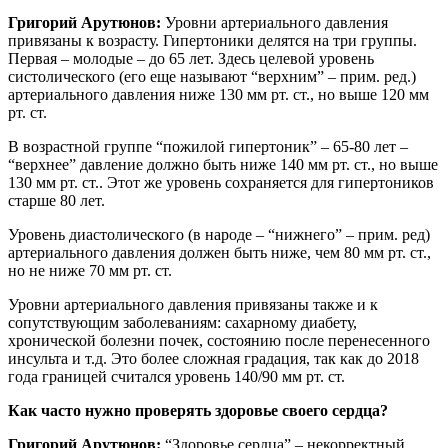
Григорий Арутюнов:
Уровни артериального давления
привязаны к возрасту. Гипертоники делятся на три группы.
Первая – молодые – до 65 лет. Здесь целевой уровень
систолического (его еще называют “верхним” – прим. ред.)
артериального давления ниже 130 мм рт. ст., но выше 120 мм
рт. ст.
В возрастной группе “пожилой гипертоник” – 65-80 лет –
“верхнее” давление должно быть ниже 140 мм рт. ст., но выше
130 мм рт. ст.. Этот же уровень сохраняется для гипертоников
старше 80 лет.
Уровень диастолического (в народе – “нижнего” – прим. ред)
артериального давления должен быть ниже, чем 80 мм рт. ст.,
но не ниже 70 мм рт. ст.
Уровни артериального давления привязаны также и к
сопутствующим заболеваниям: сахарному диабету,
хронической болезни почек, состоянию после перенесенного
инсульта и т.д. Это более сложная градация, так как до 2018
года границей считался уровень 140/90 мм рт. ст.
Как часто нужно проверять здоровье своего сердца?
Григорий Арутюнов:
“Здоровье сердца” – некорректный