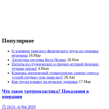
Популярное
О влиянии тяжелого физического труда на здоровье
мужчины
18.Мар
Антигены системы Келл-Челано
28.Ноя
Цитаты из студенческих и прочих историй болезни:
лучшие перлы!
4.Июн
Клиника эротической стоматологии: снятие стресса
«голой грудью» или пиар-ход?
28.Авг
Как трусы влияют на мужское здоровье
17.Мар
Что такое уретропластика? Показания к
операции
🕔
16:51, 4.Дек 2019