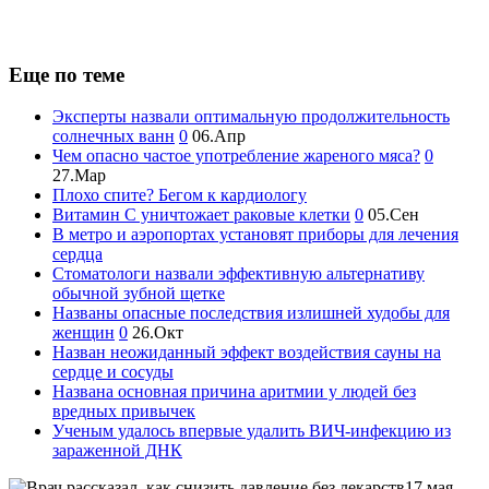
Еще по теме
Эксперты назвали оптимальную продолжительность
солнечных ванн
0
06.Апр
Чем опасно частое употребление жареного мяса?
0
27.Мар
Плохо спите? Бегом к кардиологу
Витамин С уничтожает раковые клетки
0
05.Сен
В метро и аэропортах установят приборы для лечения
сердца
Стоматологи назвали эффективную альтернативу
обычной зубной щетке
Названы опасные последствия излишней худобы для
женщин
0
26.Окт
Назван неожиданный эффект воздействия сауны на
сердце и сосуды
Названа основная причина аритмии у людей без
вредных привычек
Ученым удалось впервые удалить ВИЧ-инфекцию из
зараженной ДНК
17 мая –