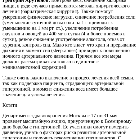
Григорий Арутюнов:
Контроль веса, снижение калоража
пищи, в ряде случаев применяются методы хирургического
лечения (бариатрическая хирургия). Также помогут
умеренные физические нагрузки, снижение потребления соли
(уменьшение суточной дозы соли на 1 г приводит к
уменьшению на 1 мм рт. ст.), увеличение потребления
фруктов и овощей до 400 мг в сутки (4 и более приемов в
сутки), резкое снижение употребление алкоголя, отказ от
курения, контроль сна. Мало кто знает, что храп и прерывание
дыхания в момент сна (sleep-apnea) приводят к повышению
ночного артериального давления. Причем все эти меры
должны рассматриваться только в единстве с
медикаментозной коррекцией.
Также очень важно включение в процесс лечения всей семьи,
так как поддержка пациента, страдающего артериальной
гипертонией, в момент снижения веса имеет большое
значение для успеха лечения.
Кстати
Департамент здравоохранения Москвы с 17 по 31 мая
проведет масштабную акцию, приуроченную к Всемирному
дню борьбы с гипертонией. Ее участники смогут измерить
давление, узнать о факторах риска развития артериальной
гипертонии и получить рекомендации специалистов. С