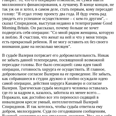
миллионного финансирования, к лучшему. В конце концов, не
так уж он и хотел, в самом деле, стать первым, кому пересадят
голову: "Я отдал этому проекту два года. И буду очень рад
увидеть его успешное осуществление – с кем-то другим", –
сказал Спиридонов, выступая недавно в телепрограмме Good
Morning Britain. Он рассказал, почему больше не хочет
подвергать себя операции: "Со мной рядом женщина, которую
я люблю. Я счастлив, что женат на ней и что у меня теперь
есть прекрасный ребенок. Я не могу оставить их без своего
внимания даже на несколько месяцев".
В судьбе Валерия потрясает его доброжелательность. Никак
не забыть давней телепередачи, посвященной возможной
пересадке головы. Все было сенсацией: сама идея такой
операции, готовность хирурга ее осуществить. И главное,
добровольное согласие Валерия на ее проведение. Не забыть,
как собравшиеся в студии дружно и злобно осуждали идею
самой операции, действия хирурга Канаверо и согласие
Валерия. Трагическая судьба молодого человека оставалась
где-то за кадром и, казалось, заботила их менее всего…
Поражало, как достойно все это переносил сидящий в
инвалидном кресле умный, интеллигентный Валерий
Спиридонов. И так хотелось, чтобы судьба ответила ему
добром, милосердием. Судя по сегодняшним сообщениям,
Валерий, несмотря на все страдания, счастлив. Увы, не у себя