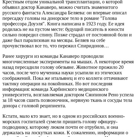
Крестным отцом уникальной трансплантации, о которой
объявил доктор Канаверо, можно считать знаменитого
русского фантаста Александра Беляева: он впервые описал
пересадку головы на донорское тело в романе "Голова
профессора Доуэля". Книга написана в 1923 году. Ее идея
родилась не на пустом месте: будущий писатель в юности
сильно повредил спину. Позже страдал от постоянной боли и
даже был парализован на месяцы. Беляев на себе
прочувствовал все то, что пережил Спиридонов…
Ранее хирурги из команды Канаверо проводили
многочисленные эксперименты на мышах. А некоторое время
назад пересадили голову обезьяне. Животное прожило 20
часов, после чего мученика науки усыпили из этических
соображений. Пока же итальянец и его коллеги оттачивают
тактику операции на покойниках. Но вот последняя
информация: команда Харбинского медицинского
университета, возглавляемая доктором Сяопином Рено успела
за 18 часов сшить позвоночник, нервную ткань и сосуды тела
донора с головой реципиента.
Кстати, мало кто знает, но в одном из российских военно-
морских госпиталей сумели пришить голову офицеру-
подводнику, которому люком почти ее отрубило, и она
держалась на лоскутках кожи. К сожалению, информации о