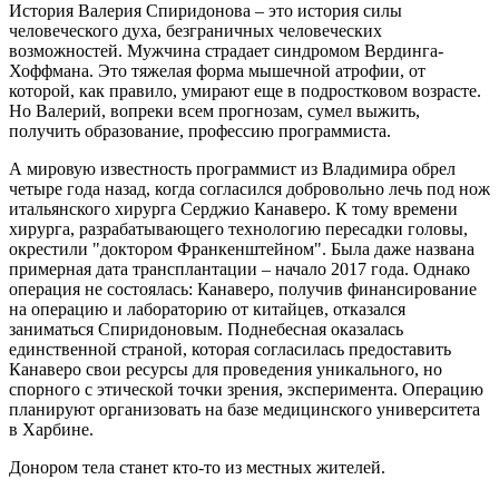
История Валерия Спиридонова – это история силы
человеческого духа, безграничных человеческих
возможностей. Мужчина страдает синдромом Вердинга-
Хоффмана. Это тяжелая форма мышечной атрофии, от
которой, как правило, умирают еще в подростковом возрасте.
Но Валерий, вопреки всем прогнозам, сумел выжить,
получить образование, профессию программиста.
А мировую известность программист из Владимира обрел
четыре года назад, когда согласился добровольно лечь под нож
итальянского хирурга Серджио Канаверо. К тому времени
хирурга, разрабатывающего технологию пересадки головы,
окрестили "доктором Франкенштейном". Была даже названа
примерная дата трансплантации – начало 2017 года. Однако
операция не состоялась: Канаверо, получив финансирование
на операцию и лабораторию от китайцев, отказался
заниматься Спиридоновым. Поднебесная оказалась
единственной страной, которая согласилась предоставить
Канаверо свои ресурсы для проведения уникального, но
спорного с этической точки зрения, эксперимента. Операцию
планируют организовать на базе медицинского университета
в Харбине.
Донором тела станет кто-то из местных жителей.