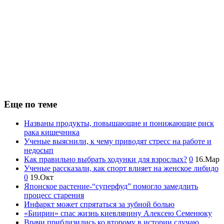
Еще по теме
Названы продукты, повышающие и понижающие риск
рака кишечника
Ученые выяснили, к чему приводят стресс на работе и
недосып
Как правильно выбрать ходунки для взрослых?
0
16.Мар
Ученые рассказали, как спорт влияет на женское либидо
0
19.Окт
Японское растение-“суперфуд” помогло замедлить
процесс старения
Инфаркт может спрятаться за зубной болью
«Биирин» спас жизнь киевлянину Алексею Семенюку
Врачи приблизились ко второму в истории случаю