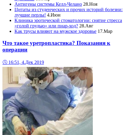
Антигены системы Келл-Челано
28.Ноя
Цитаты из студенческих и прочих историй болезни:
лучшие перлы!
4.Июн
Клиника эротической стоматологии: снятие стресса
«голой грудью» или пиар-ход?
28.Авг
Как трусы влияют на мужское здоровье
17.Мар
Что такое уретропластика? Показания к
операции
🕔
16:51, 4.Дек 2019