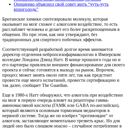
Онищенко объяснил свой совет жить “чуть-чуть
впроголодь”
Британские химики синтезировали молекулу, которая
оказывает на мозг схожее с алкоголем воздействие, то есть
расслабляет человека и делает его более раскрепощенным в
общении. Но при этом, как они утверждают, без
традиционных для спиртного побочных эффектов.
Соответствующей разработкой долгое время занимается
директор отделения нейропсихофармакологии в Имперском
колледже Лондона Дэвид Натт. В конце прошлого года он и
его партнеры привлекли внешнее финансирование для своего
проекта и сейчас готовятся к выходу на рынок. Впрочем,
процесс может занять около пяти лет, так как предстоит
провести еще много испытаний, провести сертификацию и
так далее, сообщает The Guardian.
Еще в 1980-х Натт обнаружил, что алкоголь при воздействии
на мозг в первую очередь влияет на рецепторы гамма-
аминомасляной кислоты (ГАМК или GABA по-английски),
который являются основным тормозным медиаторов в
нервной системе. Тогда же он изобрел "противоядие" от
алкоголя, заставляющее моментально трезветь крыс. Но для
людей оно было слишком опасно – случайное потребление в