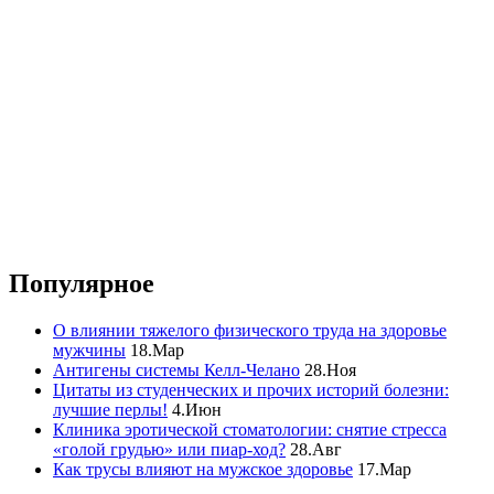
Популярное
О влиянии тяжелого физического труда на здоровье
мужчины
18.Мар
Антигены системы Келл-Челано
28.Ноя
Цитаты из студенческих и прочих историй болезни:
лучшие перлы!
4.Июн
Клиника эротической стоматологии: снятие стресса
«голой грудью» или пиар-ход?
28.Авг
Как трусы влияют на мужское здоровье
17.Мар