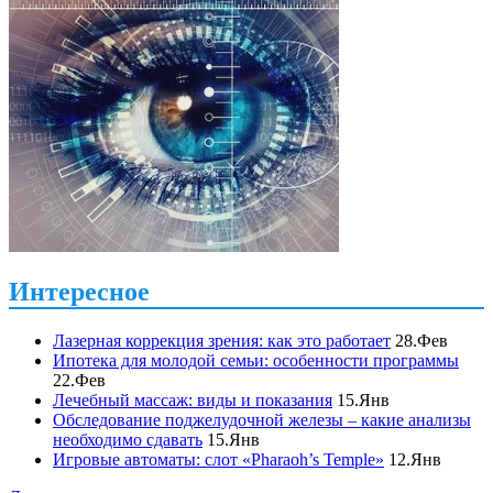
Интересное
Лазерная коррекция зрения: как это работает
28.Фев
Ипотека для молодой семьи: особенности программы
22.Фев
Лечебный массаж: виды и показания
15.Янв
Обследование поджелудочной железы – какие анализы
необходимо сдавать
15.Янв
Игровые автоматы: слот «Pharaoh’s Temple»
12.Янв