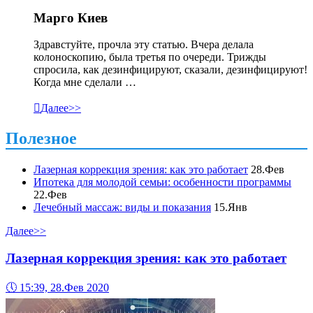
Марго Киев
Здравстуйте, прочла эту статью. Вчера делала
колоноскопию, была третья по очереди. Трижды
спросила, как дезинфицируют, сказали, дезинфицируют!
Когда мне сделали …

Далее>>
Полезное
Лазерная коррекция зрения: как это работает
28.Фев
Ипотека для молодой семьи: особенности программы
22.Фев
Лечебный массаж: виды и показания
15.Янв
Далее>>
Лазерная коррекция зрения: как это работает
🕔
15:39, 28.Фев 2020