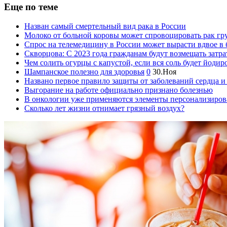
Еще по теме
Назван самый смертельный вид рака в России
Молоко от больной коровы может спровоцировать рак гр
Спрос на телемедицину в России может вырасти вдвое в
Скворцова: С 2023 года гражданам будут возмещать затра
Чем солить огурцы с капустой, если вся соль будет йодир
Шампанское полезно для здоровья
0
30.Ноя
Названо первое правило защиты от заболеваний сердца и
Выгорание на работе официально признано болезнью
В онкологии уже применяются элементы персонализиро
Сколько лет жизни отнимает грязный воздух?