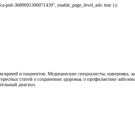
 "ca-pub-3689691306071439", enable_page_level_ads: true });
я врачей и пациентов. Медицинские специалисты, наверняка, 
тересных статей о сохранении здоровья, о профилактике заболев
тельный диагноз.