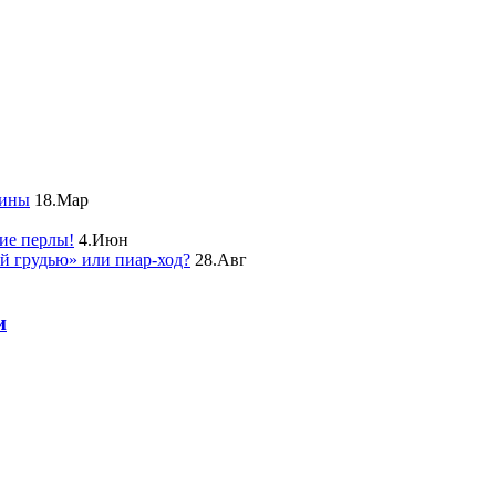
чины
18.Мар
ие перлы!
4.Июн
ой грудью» или пиар-ход?
28.Авг
и