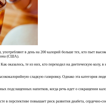
 употребляют в день на 200 калорий больше тех, кто пьет выс
тона (США).
ак оказалось, те из них, кто переходил на диетическую колу, в
ысококалорийную сладкую газировку. Однако эта категория людей
ных подслащенных напитков, когда речь идет о сокращении кало
те в перспективе повышает риск развития диабета, сердечно-со