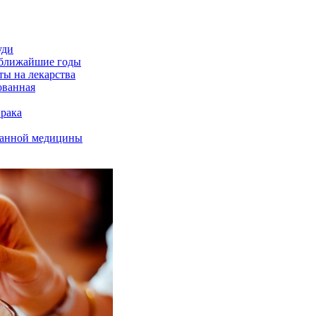
уди
 ближайшие годы
ты на лекарства
ованная
 рака
ванной медицины