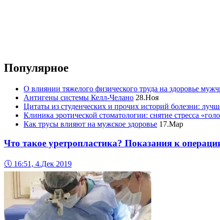
Популярное
О влиянии тяжелого физического труда на здоровье муж
Антигены системы Келл-Челано
28.Ноя
Цитаты из студенческих и прочих историй болезни: лучш
Клиника эротической стоматологии: снятие стресса «гол
Как трусы влияют на мужское здоровье
17.Мар
Что такое уретропластика? Показания к операци
🕔
16:51, 4.Дек 2019