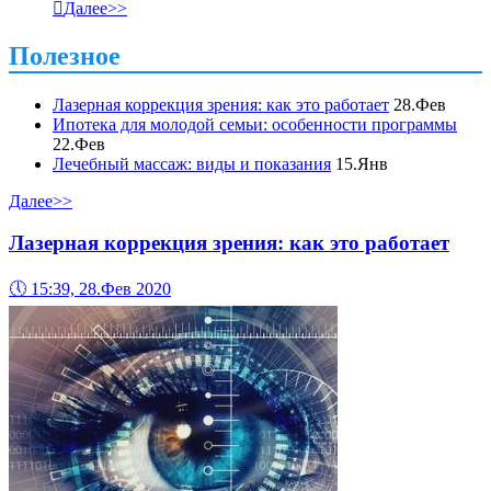

Далее>>
Полезное
Лазерная коррекция зрения: как это работает
28.Фев
Ипотека для молодой семьи: особенности программы
22.Фев
Лечебный массаж: виды и показания
15.Янв
Далее>>
Лазерная коррекция зрения: как это работает
🕔
15:39, 28.Фев 2020