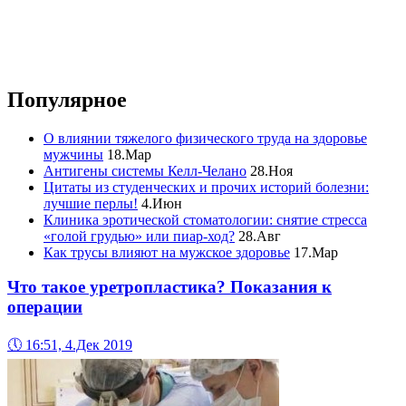
Популярное
О влиянии тяжелого физического труда на здоровье
мужчины
18.Мар
Антигены системы Келл-Челано
28.Ноя
Цитаты из студенческих и прочих историй болезни:
лучшие перлы!
4.Июн
Клиника эротической стоматологии: снятие стресса
«голой грудью» или пиар-ход?
28.Авг
Как трусы влияют на мужское здоровье
17.Мар
Что такое уретропластика? Показания к
операции
🕔
16:51, 4.Дек 2019