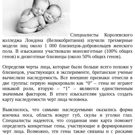
Специалисты Королевского
колледжа Лондона (Великобритания) изучили трехмерные
модели лиц около 1 000 близнецов-добровольцев женского
пола. В изыскании участвовали монозиготные (100% общих
генов) и дизиготные близнецы (около 50% общих генов).
Определяя черты лица, которые были больше всего похожи у
близнецов, участвующих в эксперименте, британские ученые
вычисляли наследуемость. Все внешние признаки отнесли в
две группы: первую маркировали как “0” – гены не играют
никакой роли, вторую – “1” – являются единственным
значимым фактором. В итоге изыскателям удалось создать
карту наследуемости черт лица человека.
Выяснилось, что самыми наследуемыми оказались форма
кончика носа, область вокруг губ, скулы и уголки глаз.
Специалисты надеются, что созданная ими карта поможет
определить конкретные гены, участвующие в формировании
черт лица. Возможно, эти гены также связаны и с рисками