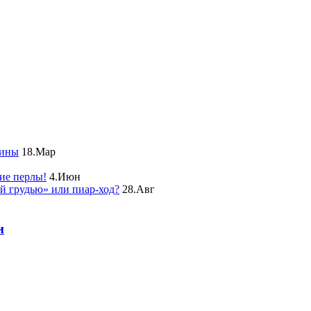
чины
18.Мар
ие перлы!
4.Июн
ой грудью» или пиар-ход?
28.Авг
и