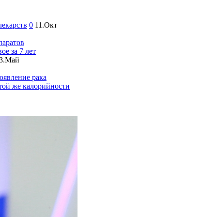
лекарств
0
11.Окт
паратов
ое за 7 лет
3.Май
оявление рака
 той же калорийности