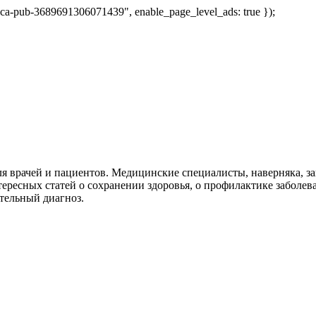
 "ca-pub-3689691306071439", enable_page_level_ads: true });
я врачей и пациентов. Медицинские специалисты, наверняка, 
тересных статей о сохранении здоровья, о профилактике заболев
тельный диагноз.