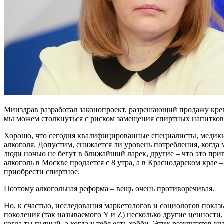
Минздрав разработал законопроект, разрешающий продажу крепко
мы можем столкнуться с риском замещения спиртных напитко
Хорошо, что сегодня квалифицированные специалисты, медики
алкоголя. Допустим, снижается ли уровень потребления, когда
люди ночью не бегут в ближайший ларек, другие – что это при
алкоголь в Москве продается с 8 утра, а в Краснодарском крае –
приобрести спиртное.
Поэтому алкогольная реформа – вещь очень противоречивая.
Но, к счастью, исследования маркетологов и социологов показы
поколения (так называемого Y и Z) несколько другие ценности
когда ты пьяный, а когда у тебя есть хобби. Этих результатов