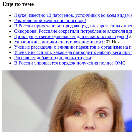
Еще по теме
Науке известно 13 патогенов, устойчивых ко всем видам 
Рак молочной железы не приговор!
В России приостановят продажи ряда лекарственных пре
Скворцова: Россияне сократили потребление алкоголя вдв
Цинк существенно уменьшает длительность простуды
0
2
Украинские клиники станут автономными
0
07.Ноя
Ученые рассказали о влиянии паразитов в организме на п
Ученые выяснили, какая еда приводит к набору веса при
Россиянам добавят один день отпуска
В России упрощается порядок получения полиса ОМС