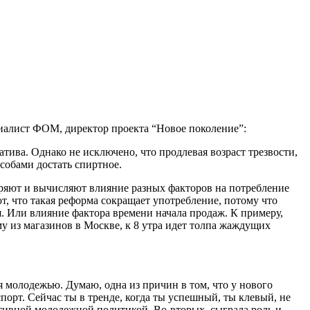
иалист ФОМ, директор проекта “Новое поколение”:
тива. Однако не исключено, что продлевая возраст трезвости,
обами достать спиртное.
ряют и вычисляют влияние разных факторов на потребление
т, что такая реформа сокращает употребление, потому что
я. Или влияние фактора времени начала продаж. К примеру,
ному из магазинов в Москве, к 8 утра идет толпа жаждущих
ля молодежью. Думаю, одна из причин в том, что у нового
порт. Сейчас ты в тренде, когда ты успешный, ты клевый, не
портивной молодежной политикой. Во-вторых, сыграла роль и