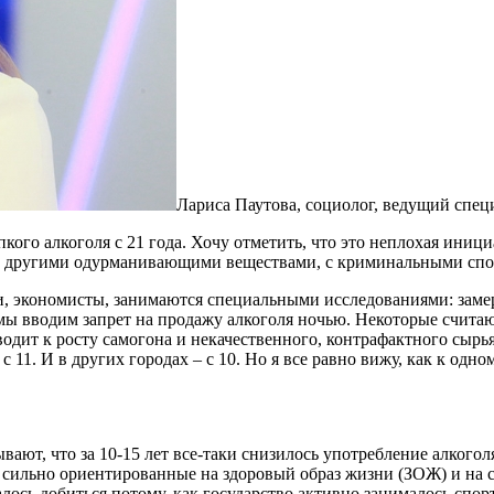
Лариса Паутова, социолог, ведущий спец
го алкоголя с 21 года. Хочу отметить, что это неплохая инициа
в другими одурманивающими веществами, с криминальными спос
, экономисты, занимаются специальными исследованиями: заме
 мы вводим запрет на продажу алкоголя ночью. Некоторые считаю
водит к росту самогона и некачественного, контрафактного сырь
 с 11. И в других городах – с 10. Но я все равно вижу, как к од
вают, что за 10-15 лет все-таки снизилось употребление алкого
, сильно ориентированные на здоровый образ жизни (ЗОЖ) и на с
 удалось добиться потому, как государство активно занималось с