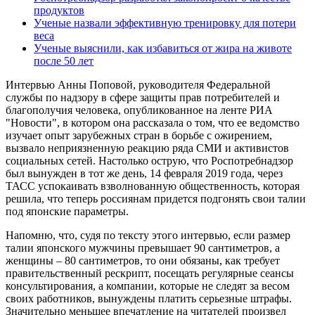
продуктов
Ученые назвали эффективную тренировку для потери
веса
Ученые выяснили, как избавиться от жира на животе
после 50 лет
Интервью Анны Поповой, руководителя Федеральной
службы по надзору в сфере защиты прав потребителей и
благополучия человека, опубликованное на ленте РИА
"Новости", в котором она рассказала о том, что ее ведомство
изучает опыт зарубежных стран в борьбе с ожирением,
вызвало неприязненную реакцию ряда СМИ и активистов
социальных сетей. Настолько острую, что Роспотребнадзор
был вынужден в тот же день, 14 февраля 2019 года, через
ТАСС успокаивать взволнованную общественность, которая
решила, что теперь россиянам придется подгонять свои талии
под японские параметры.
Напомню, что, судя по тексту этого интервью, если размер
талии японского мужчины превышает 90 сантиметров, а
женщины – 80 сантиметров, то они обязаны, как требует
правительственный рескрипт, посещать регулярные сеансы
консультирования, а компании, которые не следят за весом
своих работников, вынуждены платить серьезные штрафы.
Значительно меньшее впечатление на читателей произвел