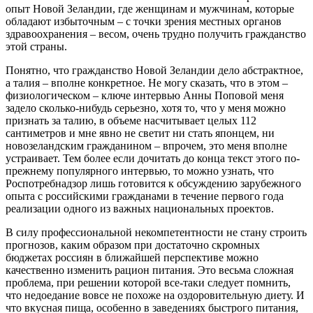
опыт Новой Зеландии, где женщинам и мужчинам, которые
обладают избыточным – с точки зрения местных органов
здравоохранения – весом, очень трудно получить гражданство
этой страны.
Понятно, что гражданство Новой Зеландии дело абстрактное,
а талия – вполне конкретное. Не могу сказать, что в этом –
физиологическом – ключе интервью Анны Поповой меня
задело сколько-нибудь серьезно, хотя то, что у меня можно
признать за талию, в объеме насчитывает целых 112
сантиметров и мне явно не светит ни стать японцем, ни
новозеландским гражданином – впрочем, это меня вполне
устраивает. Тем более если дочитать до конца текст этого по-
прежнему популярного интервью, то можно узнать, что
Роспотребнадзор лишь готовится к обсуждению зарубежного
опыта с российскими гражданами в течение первого года
реализации одного из важных национальных проектов.
В силу профессиональной некомпетентности не стану строить
прогнозов, каким образом при достаточно скромных
бюджетах россиян в ближайшей перспективе можно
качественно изменить рацион питания. Это весьма сложная
проблема, при решении которой все-таки следует помнить,
что недоедание вовсе не похоже на оздоровительную диету. И
что вкусная пища, особенно в заведениях быстрого питания,