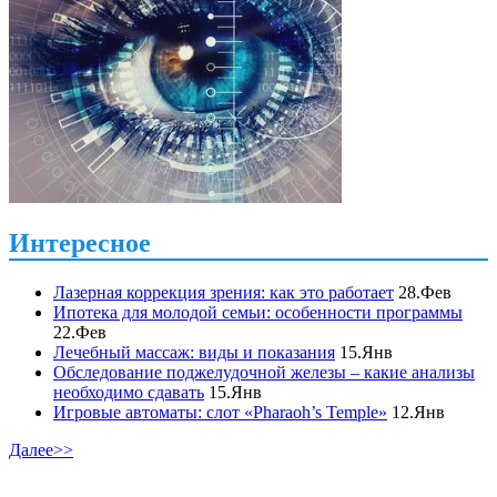
Интересное
Лазерная коррекция зрения: как это работает
28.Фев
Ипотека для молодой семьи: особенности программы
22.Фев
Лечебный массаж: виды и показания
15.Янв
Обследование поджелудочной железы – какие анализы
необходимо сдавать
15.Янв
Игровые автоматы: слот «Pharaoh’s Temple»
12.Янв
Далее>>