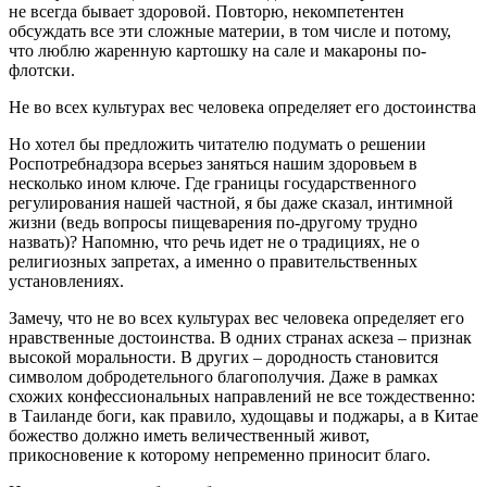
не всегда бывает здоровой. Повторю, некомпетентен
обсуждать все эти сложные материи, в том числе и потому,
что люблю жаренную картошку на сале и макароны по-
флотски.
Не во всех культурах вес человека определяет его достоинства
Но хотел бы предложить читателю подумать о решении
Роспотребнадзора всерьез заняться нашим здоровьем в
несколько ином ключе. Где границы государственного
регулирования нашей частной, я бы даже сказал, интимной
жизни (ведь вопросы пищеварения по-другому трудно
назвать)? Напомню, что речь идет не о традициях, не о
религиозных запретах, а именно о правительственных
установлениях.
Замечу, что не во всех культурах вес человека определяет его
нравственные достоинства. В одних странах аскеза – признак
высокой моральности. В других – дородность становится
символом добродетельного благополучия. Даже в рамках
схожих конфессиональных направлений не все тождественно:
в Таиланде боги, как правило, худощавы и поджары, а в Китае
божество должно иметь величественный живот,
прикосновение к которому непременно приносит благо.