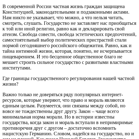
В современной России частная жизнь граждан защищена
Конституцией, законодательными и подзаконными актами.
Нам никто не указывает, что можно, а что нельзя читать,
смотреть, слушать. Государство не заставляет нас приобщаться
к той или иной религии, равно как и декларировать свой
атеизм. Свобода совести, свобода эстетических предпочтений,
самостоятельный выбор политических пристрастий стали
нормой сегодняшнего российского общежития. Равно, как и
тайна интимной жизни, которая, понятно, не исчерпывается
пищеварением. И это бесценное общественное благо не
мешает строить сильное государство с развитыми властными
институтами.
Где границы государственного регулирования нашей частной
жизни?
Важно только не доверяться ряду популярных интернет-
ресурсов, которые уверяют, что право и мораль являются
единым целым. Разумеется, они связаны между собой, но
вовсе не тождественны друг другу. Закон – чаще всего
минимальная норма морали. Но в истории известны
государства, когда закон и мораль вступали в непримиримые
противоречия друг с другом – достаточно вспомнить
нацистскую Германию. Словом, надейся на государство, но и