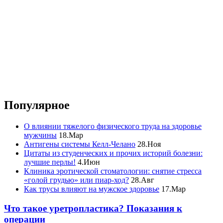
Популярное
О влиянии тяжелого физического труда на здоровье
мужчины
18.Мар
Антигены системы Келл-Челано
28.Ноя
Цитаты из студенческих и прочих историй болезни:
лучшие перлы!
4.Июн
Клиника эротической стоматологии: снятие стресса
«голой грудью» или пиар-ход?
28.Авг
Как трусы влияют на мужское здоровье
17.Мар
Что такое уретропластика? Показания к
операции