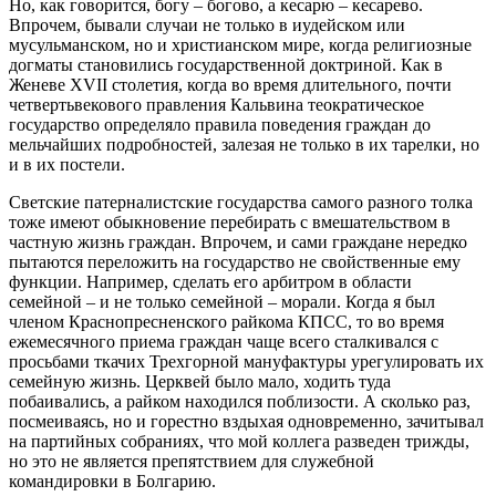
Но, как говорится, богу – богово, а кесарю – кесарево.
Впрочем, бывали случаи не только в иудейском или
мусульманском, но и христианском мире, когда религиозные
догматы становились государственной доктриной. Как в
Женеве ХVII столетия, когда во время длительного, почти
четвертьвекового правления Кальвина теократическое
государство определяло правила поведения граждан до
мельчайших подробностей, залезая не только в их тарелки, но
и в их постели.
Светские патерналистские государства самого разного толка
тоже имеют обыкновение перебирать с вмешательством в
частную жизнь граждан. Впрочем, и сами граждане нередко
пытаются переложить на государство не свойственные ему
функции. Например, сделать его арбитром в области
семейной – и не только семейной – морали. Когда я был
членом Краснопресненского райкома КПСС, то во время
ежемесячного приема граждан чаще всего сталкивался с
просьбами ткачих Трехгорной мануфактуры урегулировать их
семейную жизнь. Церквей было мало, ходить туда
побаивались, а райком находился поблизости. А сколько раз,
посмеиваясь, но и горестно вздыхая одновременно, зачитывал
на партийных собраниях, что мой коллега разведен трижды,
но это не является препятствием для служебной
командировки в Болгарию.