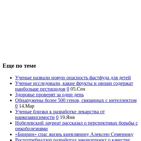
Еще по теме
Ученые назвали новую опасность фастфуда для детей
Ученые исследовали, какие фрукты и овощи содержат
наибольше пестицидов
0
05.Сен
Здоровье проверят за один день
Обнаружены более 500 генов, связанных с интеллектом
0
14.Мар
Ученые близки к разработке лекарства от
наркозависимости
0
19.Янв
Нобелевский лауреат рассказал о перспективах борьбы с
онкоболезнями
«Биирин» спас жизнь киевлянину Алексею Семенюку
Роспотребнадзор разработал законопроект о качестве