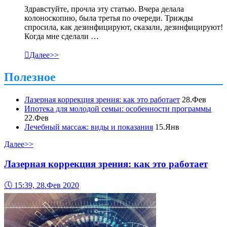
Здравстуйте, прочла эту статью. Вчера делала
колоноскопию, была третья по очереди. Трижды
спросила, как дезинфицируют, сказали, дезинфицируют!
Когда мне сделали …

Далее>>
Полезное
Лазерная коррекция зрения: как это работает
28.Фев
Ипотека для молодой семьи: особенности программы
22.Фев
Лечебный массаж: виды и показания
15.Янв
Далее>>
Лазерная коррекция зрения: как это работает
🕔
15:39, 28.Фев 2020