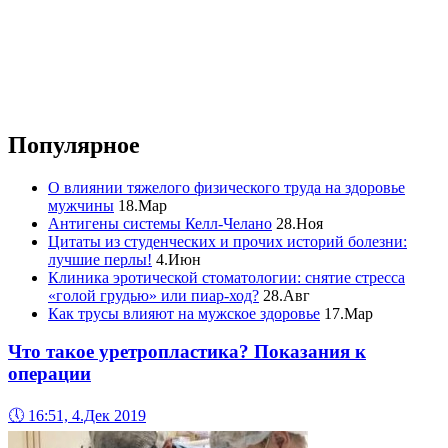
Популярное
О влиянии тяжелого физического труда на здоровье
мужчины
18.Мар
Антигены системы Келл-Челано
28.Ноя
Цитаты из студенческих и прочих историй болезни:
лучшие перлы!
4.Июн
Клиника эротической стоматологии: снятие стресса
«голой грудью» или пиар-ход?
28.Авг
Как трусы влияют на мужское здоровье
17.Мар
Что такое уретропластика? Показания к
операции
🕔
16:51, 4.Дек 2019