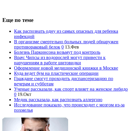
Еще по теме
Как распознать одну из самых опасных для ребенка
инфекций
В организме смертельно больных людей обнаружен
противораковый белок
0
13.Фев
Болезнь Паркинсона возьмут под контроль
Врач: Чипсы из водорослей могут привести к
нарушениям в работе щитовидки
Оформление новой медицинской книжки в Москве
Куда ведет бум на пластические операции
Граждане смогут проходить диспансеризацию по
вечерам и субботам
Ученые рассказали, как спорт влияет на женское либидо
0
19.Окт
Медик рассказала, как распознать аллергию
Исследование показало, что происходит с мозгом из-за
похмелья