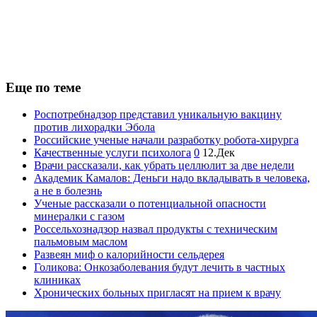
Еще по теме
Роспотребнадзор представил уникальную вакцину
против лихорадки Эбола
Российские ученые начали разработку робота-хирурга
Качественные услуги психолога
0
12.Дек
Врачи рассказали, как убрать целлюлит за две недели
Академик Камалов: Деньги надо вкладывать в человека,
а не в болезнь
Ученые рассказали о потенциальной опасности
минералки с газом
Россельхознадзор назвал продукты с техническим
пальмовым маслом
Развеян миф о калорийности сельдерея
Голикова: Онкозаболевания будут лечить в частных
клиниках
Хронических больных пригласят на прием к врачу