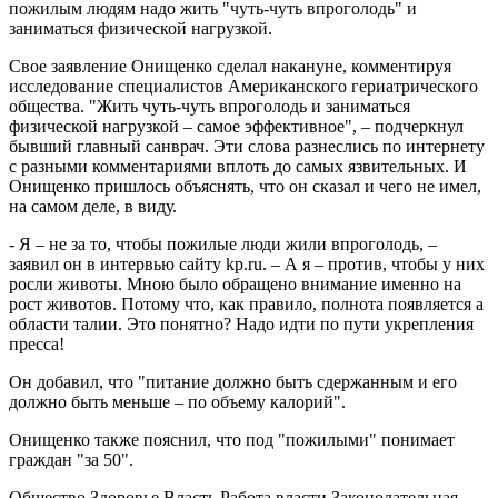
пожилым людям надо жить "чуть-чуть впроголодь" и
заниматься физической нагрузкой.
Свое заявление Онищенко сделал накануне, комментируя
исследование специалистов Американского гериатрического
общества. "Жить чуть-чуть впроголодь и заниматься
физической нагрузкой – самое эффективное", – подчеркнул
бывший главный санврач. Эти слова разнеслись по интернету
с разными комментариями вплоть до самых язвительных. И
Онищенко пришлось объяснять, что он сказал и чего не имел,
на самом деле, в виду.
- Я – не за то, чтобы пожилые люди жили впроголодь, –
заявил он в интервью сайту kp.ru. – А я – против, чтобы у них
росли животы. Мною было обращено внимание именно на
рост животов. Потому что, как правило, полнота появляется а
области талии. Это понятно? Надо идти по пути укрепления
пресса!
Он добавил, что "питание должно быть сдержанным и его
должно быть меньше – по объему калорий".
Онищенко также пояснил, что под "пожилыми" понимает
граждан "за 50".
Общество Здоровье Власть Работа власти Законодательная