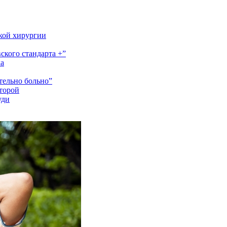
кой хирургии
кого стандарта +”
ка
ительно больно”
второй
уди