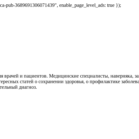
 "ca-pub-3689691306071439", enable_page_level_ads: true });
я врачей и пациентов. Медицинские специалисты, наверняка, 
тересных статей о сохранении здоровья, о профилактике заболев
тельный диагноз.