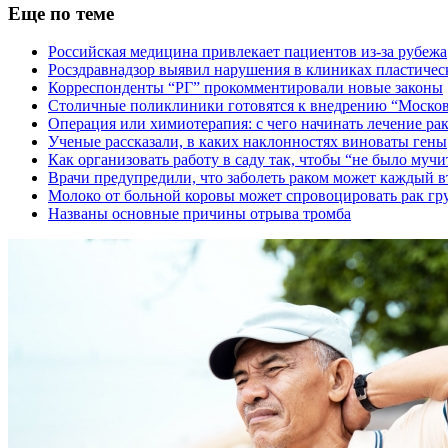
Еще по теме
Российская медицина привлекает пациентов из-за рубежа
Росздравнадзор выявил нарушения в клиниках пластичес
Корреспонденты “РГ” прокомментировали новые законы
Столичные поликлиники готовятся к внедрению “Московс
Операция или химиотерапия: с чего начинать лечение ра
Ученые рассказали, в каких наклонностях виноваты гены
Как организовать работу в саду так, чтобы “не было муч
Врачи предупредили, что заболеть раком может каждый 
Молоко от больной коровы может спровоцировать рак гр
Названы основные причины отрыва тромба