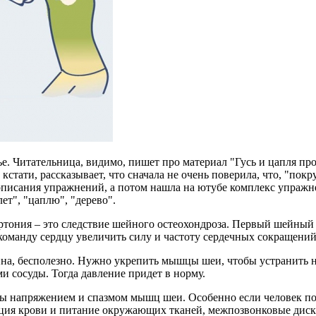
ье. Читательница, видимо, пишет про материал "Гусь и цапля п
, кстати, рассказывает, что сначала не очень поверила, что, "п
 описания упражнений, а потом нашла на ютубе комплекс упражн
ет", "цаплю", "дерево".
ртония – это следствие шейного остеохондроза. Первый шейный 
команду сердцу увеличить силу и частоту сердечных сокращений
а, бесполезно. Нужно укрепить мышцы шеи, чтобы устранить не
 сосуды. Тогда давление придет в норму.
ны напряжением и спазмом мышц шеи. Особенно если человек по
ция крови и питание окружающих тканей, межпозвонковые диски