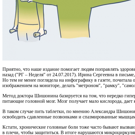
Приятно, что наше издание помогает людям поправлять здоров
назад ("РГ – Неделя" от 24.07.2017). Ирина Сергеевна в письме
Но тем не менее поглядела на инфографику в газете, почитала
изображением на мониторе, делать "метроном", "рамку", "самол
Метод доктора Шишонина базируется на том, что нередко гипе
питающие головной мозг. Мозг получает мало кислорода, дает 
В таком случае пить таблетки, по мнению Александра Шишонин
освободить сдавленные позвонками и спазмированные мышцами
Кстати, хронические головные боли тоже часто бывают вызва
в плечи, чтобы защититься. В итоге нарушаются микроциркуля