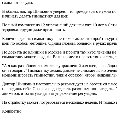
сжимают сосуды.
В общем, доктор Шишонин уверен, что прежде всего нужно пон
начинать делать гимнастику для шеи.
Полный комплекс из 12 упражнений для шеи уже 10 лет в Сети,
здоровья, трудно даже представить.
Конечно, делать гимнастику – не то же самое, что пройти кур
шеи по особой методике. Одним словом, больной в руках врача
Но доехать до клиники в Москве и пройти там курс лечения не 
гимнастику может каждый. Если какие-то препятствия и есть, 
"А я как раз обновил комплекс упражнений для шеи, – сообщи
они говорят: "Гимнастику делаю, давление снижается, но очен
модернизировать гимнастику таким образом, чтобы неправиль
Доктор Шишонин настоятельно рекомендует не бросаться с места
повредишь себе. Сначала надо сделать разминку, поприседать. А
движется, и тогда уже делать упражнение регулярно.
На отработку может потребоваться несколько недель. И только
Конкретно