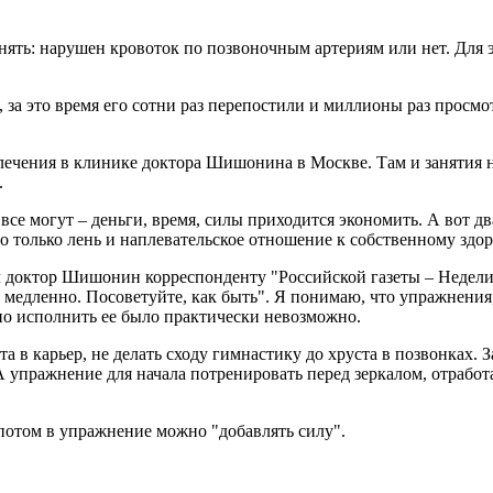
ять: нарушен кровоток по позвоночным артериям или нет. Для э
 за это время его сотни раз перепостили и миллионы раз просм
с лечения в клинике доктора Шишонина в Москве. Там и занятия 
.
все могут – деньги, время, силы приходится экономить. А вот дв
то только лень и наплевательское отношение к собственному здо
л доктор Шишонин корреспонденту "Российской газеты – Недели"
ь медленно. Посоветуйте, как быть". Я понимаю, что упражнения
но исполнить ее было практически невозможно.
 в карьер, не делать сходу гимнастику до хруста в позвонках. За
 упражнение для начала потренировать перед зеркалом, отработат
 потом в упражнение можно "добавлять силу".