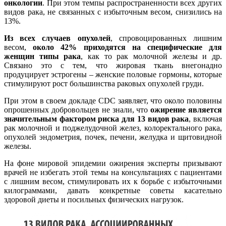
онкологии
. При этом темпы распространенности всех других
видов рака, не связанных с избыточным весом, снизились на
13%.
Из всех случаев опухолей
, спровоцированных лишним
весом,
около 42% приходятся на специфические для
женщин типы рака
, как то рак молочной железы и др.
Связано это с тем, что жировая ткань внегонадно
продуцирует эстрогены – женские половые гормоны, которые
стимулируют рост большинства раковых опухолей груди.
При этом в своем докладе CDC заявляет, что около половины
опрошенных добровольцев не знали, что
ожирение является
значительным фактором риска для 13 видов рака
, включая
рак молочной и поджелудочной желез, колоректального рака,
опухолей эндометрия, почек, печени, желудка и щитовидной
железы.
На фоне мировой эпидемии ожирения эксперты призывают
врачей не избегать этой темы на консультациях с пациентами
с лишним весом, стимулировать их к борьбе с избыточными
килограммами, давать конкретные советы касательно
здоровой диеты и посильных физических нагрузок.