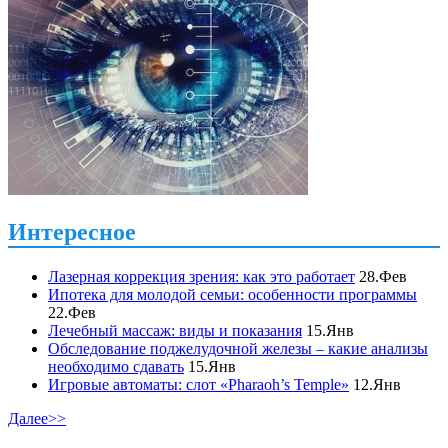
Интересное
Лазерная коррекция зрения: как это работает
28.Фев
Ипотека для молодой семьи: особенности программы
22.Фев
Лечебный массаж: виды и показания
15.Янв
Обследование поджелудочной железы – какие анализы
необходимо сдавать
15.Янв
Игровые автоматы: слот «Pharaoh’s Temple»
12.Янв
Далее>>