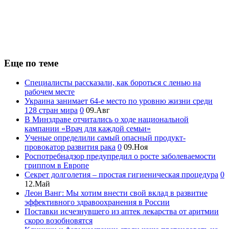
Еще по теме
Специалисты рассказали, как бороться с ленью на
рабочем месте
Украина занимает 64-е место по уровню жизни среди
128 стран мира
0
09.Авг
В Минздраве отчитались о ходе национальной
кампании «Врач для каждой семьи»
Ученые определили самый опасный продукт-
провокатор развития рака
0
09.Ноя
Роспотребнадзор предупредил о росте заболеваемости
гриппом в Европе
Секрет долголетия – простая гигиеническая процедура
0
12.Май
Леон Ванг: Мы хотим внести свой вклад в развитие
эффективного здравоохранения в России
Поставки исчезнувшего из аптек лекарства от аритмии
скоро возобновятся