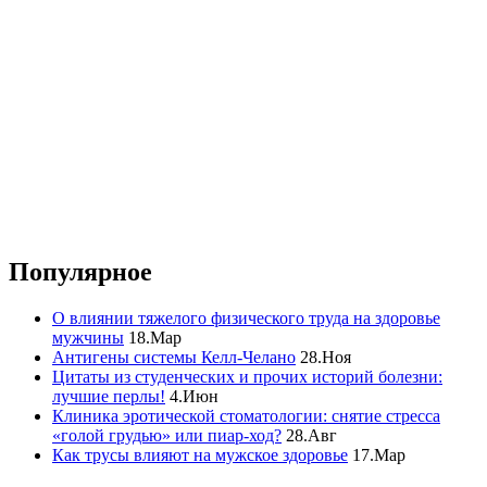
Популярное
О влиянии тяжелого физического труда на здоровье
мужчины
18.Мар
Антигены системы Келл-Челано
28.Ноя
Цитаты из студенческих и прочих историй болезни:
лучшие перлы!
4.Июн
Клиника эротической стоматологии: снятие стресса
«голой грудью» или пиар-ход?
28.Авг
Как трусы влияют на мужское здоровье
17.Мар