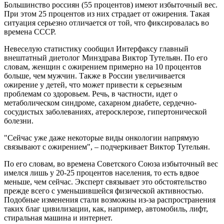
Большинство россиян (55 процентов) имеют избыточный вес.
При этом 25 процентов из них страдает от ожирения. Такая
ситуация серьезно отличается от той, что фиксировалась во
времена СССР.
Невеселую статистику сообщил Интерфаксу главный
внештатный диетолог Минздрава Виктор Тутельян. По его
словам, женщин с ожирением примерно на 10 процентов
больше, чем мужчин. Также в России увеличивается
ожирение у детей, что может привести к серьезным
проблемам со здоровьем. Речь, в частности, идет о
метаболическом синдроме, сахарном диабете, сердечно-
сосудистых заболеваниях, атеросклерозе, гипертонической
болезни.
"Сейчас уже даже некоторые виды онкологии напрямую
связывают с ожирением", – подчеркивает Виктор Тутельян.
По его словам, во времена Советского Союза избыточный вес
имелся лишь у 20-25 процентов населения, то есть вдвое
меньше, чем сейчас. Эксперт связывает это обстоятельство
прежде всего с уменьшившейся физической активностью.
Подобные изменения стали возможны из-за распространения
таких благ цивилизации, как, например, автомобиль, лифт,
стиральная машина и интернет.