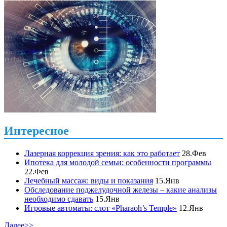
Интересное
Лазерная коррекция зрения: как это работает
28.Фев
Ипотека для молодой семьи: особенности программы
22.Фев
Лечебный массаж: виды и показания
15.Янв
Обследование поджелудочной железы – какие анализы
необходимо сдавать
15.Янв
Игровые автоматы: слот «Pharaoh’s Temple»
12.Янв
Далее>>