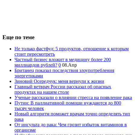
Еще по теме
Не только фастфуд: 5 продуктов, отношение к которым
стоит пересмотреть
Частный бизнес вложит в медицину более 200
миллиардов рублей?
0
08.Апр
Британец показал последствия злоупотребления
энергетиками
Зиновий Осередчук: меня вернули к жизни
Главный ветврач России рассказал об опасных
продуктах на нашем столе
Ученые рассказали о влиянии стресса на появление рака
Путин: В паллиативной помощи нуждаются до 800
тысяч человек
Новый алгоритм поможет врачам точно определять тип
рака
От инсульта до рака: Чем грозит избыток витаминов в
организме