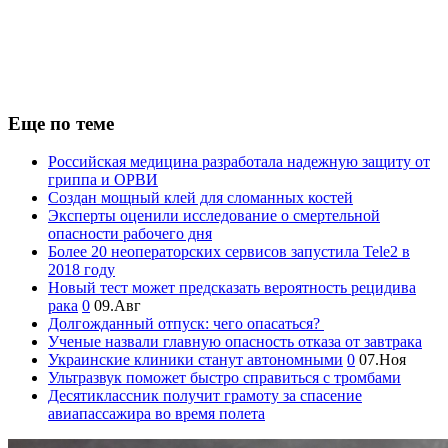
Еще по теме
Российская медицина разработала надежную защиту от
гриппа и ОРВИ
Создан мощный клей для сломанных костей
Эксперты оценили исследование о смертельной
опасности рабочего дня
Более 20 неоператорских сервисов запустила Tele2 в
2018 году
Новый тест может предсказать вероятность рецидива
рака
0
09.Авг
Долгожданный отпуск: чего опасаться?
Ученые назвали главную опасность отказа от завтрака
Украинские клиники станут автономными
0
07.Ноя
Ультразвук поможет быстро справиться с тромбами
Десятиклассник получит грамоту за спасение
авиапассажира во время полета