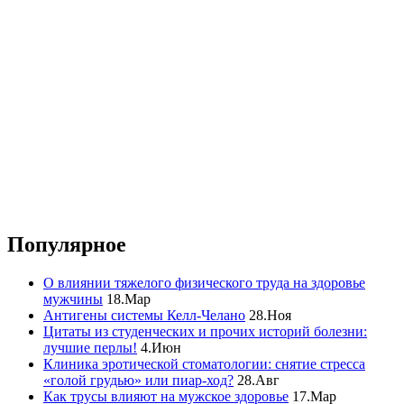
Популярное
О влиянии тяжелого физического труда на здоровье
мужчины
18.Мар
Антигены системы Келл-Челано
28.Ноя
Цитаты из студенческих и прочих историй болезни:
лучшие перлы!
4.Июн
Клиника эротической стоматологии: снятие стресса
«голой грудью» или пиар-ход?
28.Авг
Как трусы влияют на мужское здоровье
17.Мар