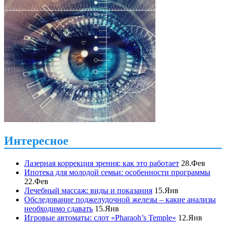
Интересное
Лазерная коррекция зрения: как это работает
28.Фев
Ипотека для молодой семьи: особенности программы
22.Фев
Лечебный массаж: виды и показания
15.Янв
Обследование поджелудочной железы – какие анализы
необходимо сдавать
15.Янв
Игровые автоматы: слот «Pharaoh’s Temple»
12.Янв