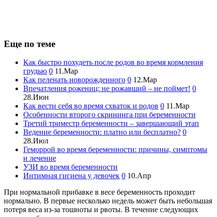
Еще по теме
Как быстро похудеть после родов во время кормления
грудью
0
11.Мар
Как пеленать новорожденного
0
12.Мар
Впечатления рожениц: не рожавший – не поймет!
0
28.Июн
Как вести себя во время схваток и родов
0
11.Мар
Особенности второго скрининга при беременности
Третий триместр беременности – завершающий этап
Ведение беременности: платно или бесплатно?
0
28.Июл
Геморрой во время беременности: причины, симптомы
и лечение
УЗИ во время беременности
Интимная гигиена у девочек
0
10.Апр
При нормальной прибавке в весе беременность проходит
нормально. В первые несколько недель может быть небольшая
потеря веса из-за тошноты и рвоты. В течение следующих