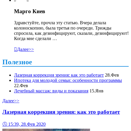
Марго Киев
Здравстуйте, прочла эту статью. Вчера делала
колоноскопию, была третья по очереди. Трижды
спросила, как дезинфицируют, сказали, дезинфицируют!
Когда мне сделали …

Далее>>
Полезное
Лазерная коррекция зрения: как это работает
28.Фев
Ипотека для молодой семьи: особенности программы
22.Фев
Лечебный массаж: виды и показания
15.Янв
Далее>>
Лазерная коррекция зрения: как это работает
🕔
15:39, 28.Фев 2020