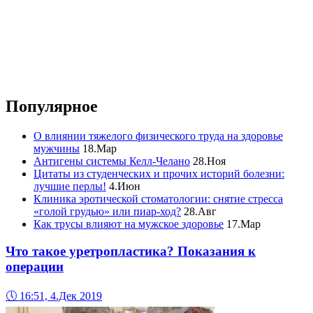
Популярное
О влиянии тяжелого физического труда на здоровье
мужчины
18.Мар
Антигены системы Келл-Челано
28.Ноя
Цитаты из студенческих и прочих историй болезни:
лучшие перлы!
4.Июн
Клиника эротической стоматологии: снятие стресса
«голой грудью» или пиар-ход?
28.Авг
Как трусы влияют на мужское здоровье
17.Мар
Что такое уретропластика? Показания к
операции
🕔
16:51, 4.Дек 2019