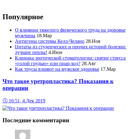
Популярное
О влиянии тяжелого физического труда на здоровье
мужчины
18.Мар
Антигены системы Келл-Челано
28.Ноя
Цитаты из студенческих и прочих историй болезни:
лучшие перлы!
4.Июн
Клиника эротической стоматологии: снятие стресса
«голой грудью» или пиар-ход?
28.Авг
Как трусы влияют на мужское здоровье
17.Мар
Что такое уретропластика? Показания к
операции
🕔
16:51, 4.Дек 2019
Последние комментарии