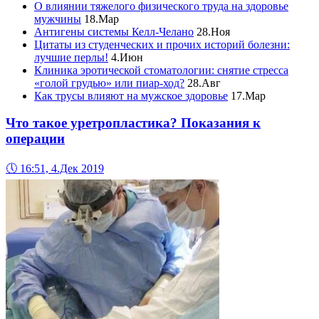
О влиянии тяжелого физического труда на здоровье
мужчины
18.Мар
Антигены системы Келл-Челано
28.Ноя
Цитаты из студенческих и прочих историй болезни:
лучшие перлы!
4.Июн
Клиника эротической стоматологии: снятие стресса
«голой грудью» или пиар-ход?
28.Авг
Как трусы влияют на мужское здоровье
17.Мар
Что такое уретропластика? Показания к
операции
🕔
16:51, 4.Дек 2019