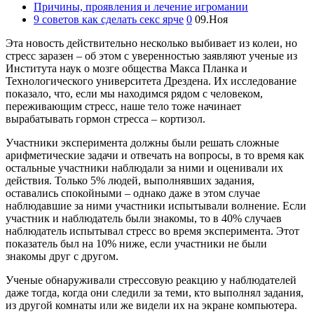
Причины, проявления и лечение игромании
9 советов как сделать секс ярче
0
09.Ноя
Эта новость действительно несколько выбивает из колеи, но
стресс заразен – об этом с уверенностью заявляют ученые из
Института наук о мозге общества Макса Планка и
Технологического университета Дрездена. Их исследование
показало, что, если мы находимся рядом с человеком,
переживающим стресс, наше тело тоже начинает
вырабатывать гормон стресса – кортизол.
Участники эксперимента должны были решать сложные
арифметические задачи и отвечать на вопросы, в то время как
остальные участники наблюдали за ними и оценивали их
действия. Только 5% людей, выполнявших задания,
оставались спокойными – однако даже в этом случае
наблюдавшие за ними участники испытывали волнение. Если
участник и наблюдатель были знакомы, то в 40% случаев
наблюдатель испытывал стресс во время эксперимента. Этот
показатель был на 10% ниже, если участники не были
знакомы друг с другом.
Ученые обнаруживали стрессовую реакцию у наблюдателей
даже тогда, когда они следили за теми, кто выполнял задания,
из другой комнаты или же видели их на экране компьютера.