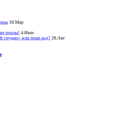
чины
18.Мар
ие перлы!
4.Июн
ой грудью» или пиар-ход?
28.Авг
и