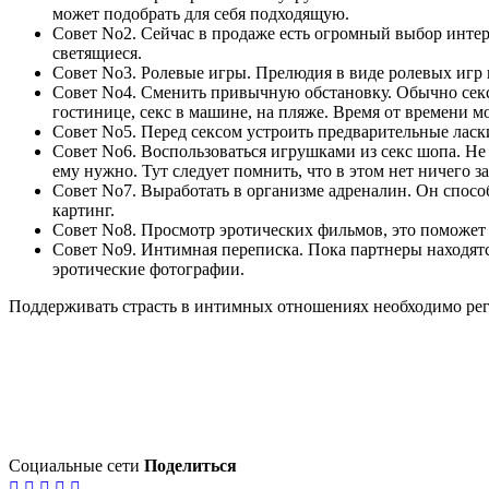
может подобрать для себя подходящую.
Совет No2. Сейчас в продаже есть огромный выбор инте
светящиеся.
Совет No3. Ролевые игры. Прелюдия в виде ролевых игр 
Совет No4. Сменить привычную обстановку. Обычно секс д
гостинице, секс в машине, на пляже. Время от времени м
Совет No5. Перед сексом устроить предварительные лас
Совет No6. Воспользоваться игрушками из секс шопа. Не 
ему нужно. Тут следует помнить, что в этом нет ничего
Совет No7. Выработать в организме адреналин. Он способ
картинг.
Совет No8. Просмотр эротических фильмов, это поможет
Совет No9. Интимная переписка. Пока партнеры находят
эротические фотографии.
Поддерживать страсть в интимных отношениях необходимо регул
Социальные сети
Поделиться




