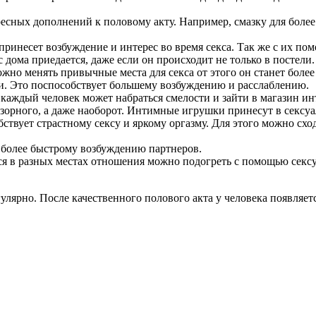
ресных дополнений к половому акту. Например, смазку для бол
принесет возбуждение и интерес во время секса. Так же с их п
ома приедается, даже если он происходит не только в постели.
ожно менять привычные места для секса от этого он станет боле
ки. Это поспособствует большему возбуждению и расслаблению.
каждый человек может набраться смелости и зайти в магазин инт
 зазорного, а даже наоборот. Интимные игрушки принесут в сек
ствует страстному сексу и яркому оргазму. Для этого можно схо
 более быстрому возбуждению партнеров.
ся в разных местах отношения можно подогреть с помощью секс
ярно. После качественного полового акта у человека появляетс