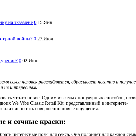
нку на экзамене
0
15.Янв
ютерной войны?
0
27.Июл
курение?
0
02.Июн
ремя секса человек расслабляется, сбрасывает негатив и получа
 и не интересным.
бовать что-то новое. Одним из самых популярных способов, поз
оих We Vibe Classic Retail Kit, представленный в интернете-
зволит испытать совершенно новые ощущения.
ие и сочные краски:
брать интересные позы для секса. Она подойдет для каждой семь