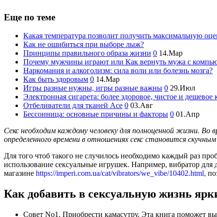
Еще по теме
Какая температура позволит получить максимальную оце
Как не ошибиться при выборе лыж?
Принципы правильного образа жизни
0
14.Мар
Почему мужчины играют или Как вернуть мужа с компь
Наркомания и алкоголизм: сила воли или болезнь мозга?
Как быть здоровым
0
14.Мар
Игры разные нужны, игры разные важны
0
29.Июл
Электронная сигарета: более здоровое, чистое и дешевое 
Отбеливатели для тканей Ace
0
03.Авг
Бессонница: основные причины и факторы
0
01.Апр
Секс необходим каждому человеку для полноценной жизни. Во в
определенного времени в отношениях секс становится скучным
Для того чтоб такого не случилось необходимо каждый раз про
использование сексуальные игрушек. Например, вибратор для дв
магазине
https://imperi.com.ua/cat/vibrators/we_vibe/10402.html,
по
Как добавить в сексуальную жизнь ярк
Совет No1. Приобрести камасутру. Эта книга поможет вы