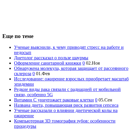
Еще по теме
Ученые выяснили, к чему приводят стресс на работе и
недосып
Диетолог рассказал о пользе шаурмы
Оформление санитарной книжки
0
02.Ноя
Обнаружена молекула, которая защищает от рассеянного
склероза
0
01.Фев
Исследование: ожирение взрослых приобретает масштаб
эпидемии
Редкие виды рака связали с радиацией от мобильной
связи, особенно 5G
Витамин С уничтожает раковые клетки
0
05.Сен
Названа диета, повышающая риск развития сепсиса
Ученые рассказали о влиянии диетической колы на
ожирение
Компьютерная 3D томография зубов: особенности
процедуры