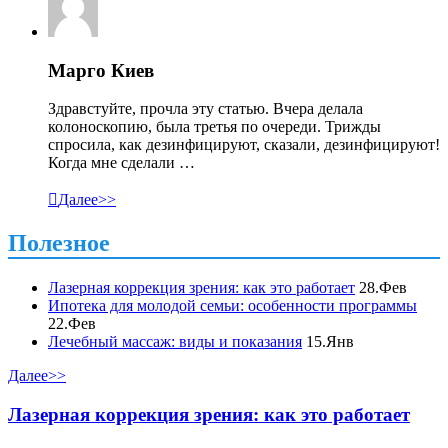
Марго Киев
Здравстуйте, прочла эту статью. Вчера делала
колоноскопию, была третья по очереди. Трижды
спросила, как дезинфицируют, сказали, дезинфицируют!
Когда мне сделали …

Далее>>
Полезное
Лазерная коррекция зрения: как это работает
28.Фев
Ипотека для молодой семьи: особенности программы
22.Фев
Лечебный массаж: виды и показания
15.Янв
Далее>>
Лазерная коррекция зрения: как это работает