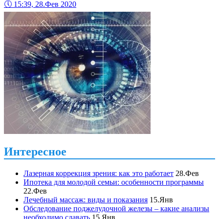
🕔
15:39, 28.Фев 2020
Интересное
Лазерная коррекция зрения: как это работает
28.Фев
Ипотека для молодой семьи: особенности программы
22.Фев
Лечебный массаж: виды и показания
15.Янв
Обследование поджелудочной железы – какие анализы
необходимо сдавать
15.Янв