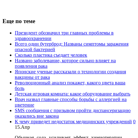
Еще по теме
Президент обозначил три главных проблемы в
здравоохранении
Всего один бутерброд: Названы симптомы заражения
опасной бактерией
Сколько пластика съедает человек
Названо заболевание, которое сильно влияет на
появления рака
Японские ученые рассказали о технологии создания
вакцины от рака
Революционный анализ покажет, какого цвета ваша
боль
Детская игровая комната: какое оборудование выбрать
Врач назвал главные способы борьбы с аллергией на
цветение
SMS сообщения с призывом пройти диспансеризацию
оказались вне закона
К чему приведет недостаток медицинских учреждений
0
15.Апр
Обычная сода усиливает эффект химиотерапии,