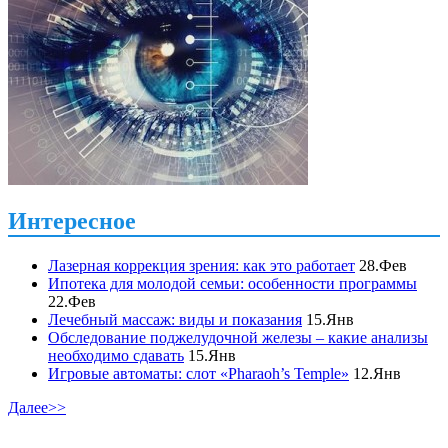
Интересное
Лазерная коррекция зрения: как это работает
28.Фев
Ипотека для молодой семьи: особенности программы
22.Фев
Лечебный массаж: виды и показания
15.Янв
Обследование поджелудочной железы – какие анализы
необходимо сдавать
15.Янв
Игровые автоматы: слот «Pharaoh’s Temple»
12.Янв
Далее>>