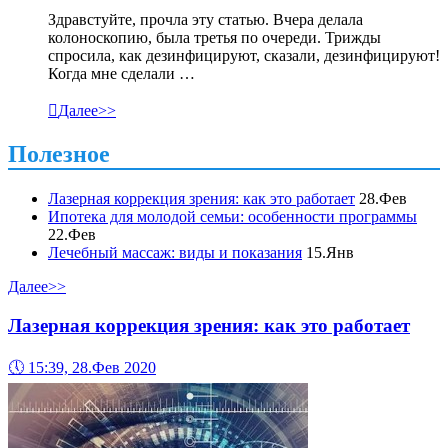
Здравстуйте, прочла эту статью. Вчера делала
колоноскопию, была третья по очереди. Трижды
спросила, как дезинфицируют, сказали, дезинфицируют!
Когда мне сделали …

Далее>>
Полезное
Лазерная коррекция зрения: как это работает
28.Фев
Ипотека для молодой семьи: особенности программы
22.Фев
Лечебный массаж: виды и показания
15.Янв
Далее>>
Лазерная коррекция зрения: как это работает
🕔
15:39, 28.Фев 2020