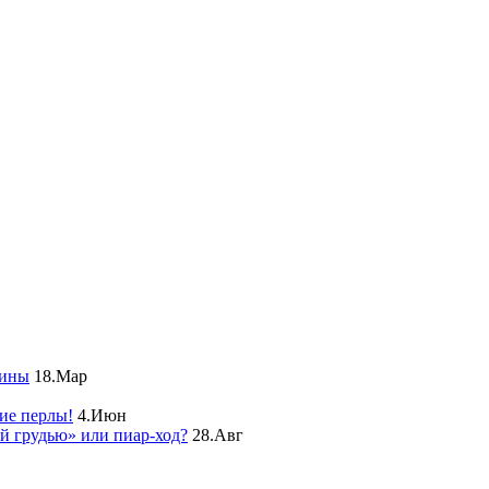
чины
18.Мар
ие перлы!
4.Июн
ой грудью» или пиар-ход?
28.Авг