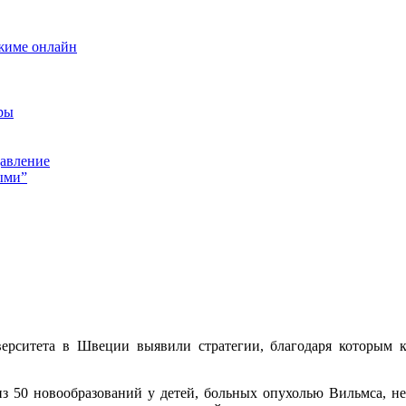
ежиме онлайн
ры
давление
ыми”
ерситета в Швеции выявили стратегии, благодаря которым 
з 50 новообразований у детей, больных опухолью Вильмса, н