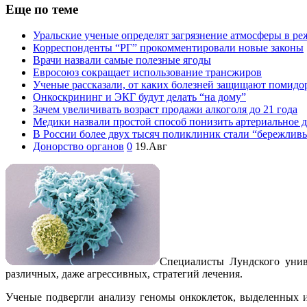
Еще по теме
Уральские ученые определят загрязнение атмосферы в р
Корреспонденты “РГ” прокомментировали новые законы
Врачи назвали самые полезные ягоды
Евросоюз сокращает использование трансжиров
Ученые рассказали, от каких болезней защищают помидо
Онкоскрининг и ЭКГ будут делать “на дому”
Зачем увеличивать возраст продажи алкоголя до 21 года
Медики назвали простой способ понизить артериальное 
В России более двух тысяч поликлиник стали “бережлив
Донорство органов
0
19.Авг
Специалисты Лундского унив
различных, даже агрессивных, стратегий лечения.
Ученые подвергли анализу геномы онкоклеток, выделенных и