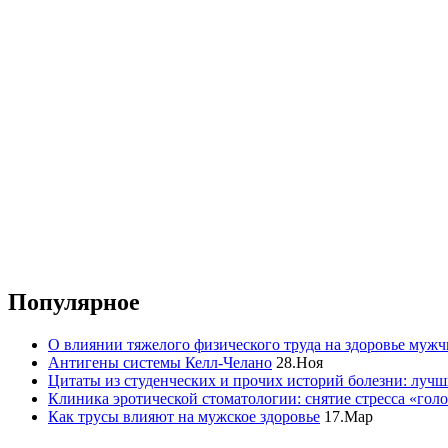
Популярное
О влиянии тяжелого физического труда на здоровье муж
Антигены системы Келл-Челано
28.Ноя
Цитаты из студенческих и прочих историй болезни: лучш
Клиника эротической стоматологии: снятие стресса «гол
Как трусы влияют на мужское здоровье
17.Мар