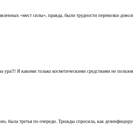
авленных «мест силы», правда, были трудности перевозки довол
а ура!!! Я какими только косметическими средствами не пользов
пию, была третья по очереди. Трижды спросила, как дезинфицир