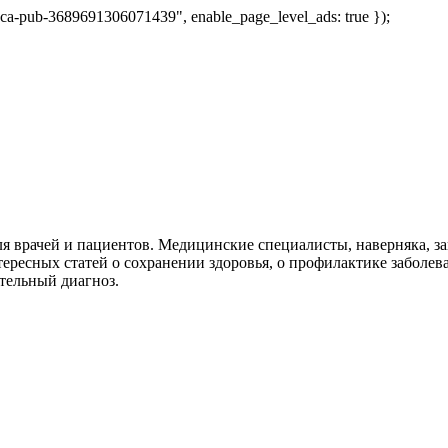
 "ca-pub-3689691306071439", enable_page_level_ads: true });
я врачей и пациентов. Медицинские специалисты, наверняка, 
тересных статей о сохранении здоровья, о профилактике заболев
тельный диагноз.