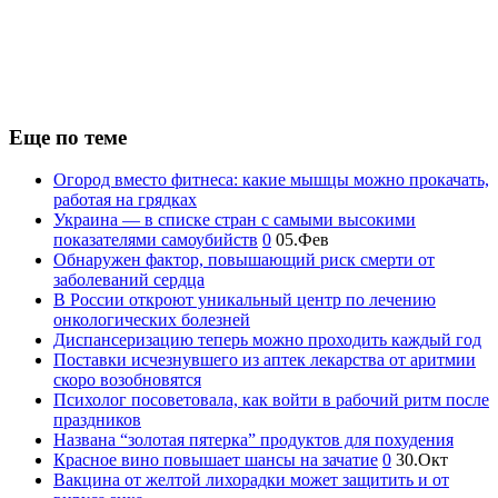
Еще по теме
Огород вместо фитнеса: какие мышцы можно прокачать,
работая на грядках
Украина — в списке стран с самыми высокими
показателями самоубийств
0
05.Фев
Обнаружен фактор, повышающий риск смерти от
заболеваний сердца
В России откроют уникальный центр по лечению
онкологических болезней
Диспансеризацию теперь можно проходить каждый год
Поставки исчезнувшего из аптек лекарства от аритмии
скоро возобновятся
Психолог посоветовала, как войти в рабочий ритм после
праздников
Названа “золотая пятерка” продуктов для похудения
Красное вино повышает шансы на зачатие
0
30.Окт
Вакцина от желтой лихорадки может защитить и от