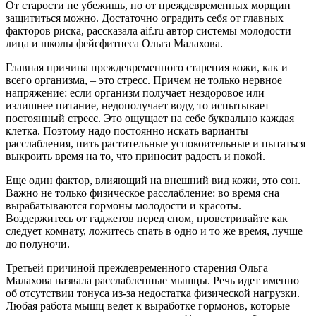
От старости не убежишь, но от преждевременных морщин
защититься можно. Достаточно оградить себя от главных
факторов риска, рассказала aif.ru автор системы молодости
лица и школы фейсфитнеса Ольга Малахова.
Главная причина преждевременного старения кожи, как и
всего организма, – это стресс. Причем не только нервное
напряжение: если организм получает нездоровое или
излишнее питание, недополучает воду, то испытывает
постоянный стресс. Это ощущает на себе буквально каждая
клетка. Поэтому надо постоянно искать варианты
расслабления, пить растительные успокоительные и пытаться
выкроить время на то, что приносит радость и покой.
Еще один фактор, влияющий на внешний вид кожи, это сон.
Важно не только физическое расслабление: во время сна
вырабатываются гормоны молодости и красоты.
Воздержитесь от гаджетов перед сном, проветривайте как
следует комнату, ложитесь спать в одно и то же время, лучше
до полуночи.
Третьей причиной преждевременного старения Ольга
Малахова назвала расслабленные мышцы. Речь идет именно
об отсутствии тонуса из-за недостатка физической нагрузки.
Любая работа мышц ведет к выработке гормонов, которые