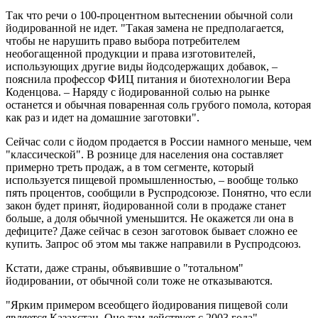
Так что речи о 100-процентном вытеснении обычной соли
йодированной не идет. "Такая замена не предполагается,
чтобы не нарушить право выбора потребителем
необогащенной продукции и права изготовителей,
использующих другие виды йодсодержащих добавок, –
пояснила профессор ФИЦ питания и биотехнологии Вера
Коденцова. – Наряду с йодированной солью на рынке
останется и обычная поваренная соль грубого помола, которая
как раз и идет на домашние заготовки".
Сейчас соли с йодом продается в России намного меньше, чем
"классической". В рознице для населения она составляет
примерно треть продаж, а в том сегменте, который
используется пищевой промышленностью, – вообще только
пять процентов, сообщили в Руспродсоюзе. Понятно, что если
закон будет принят, йодированной соли в продаже станет
больше, а доля обычной уменьшится. Не окажется ли она в
дефиците? Даже сейчас в сезон заготовок бывает сложно ее
купить. Запрос об этом мы также направили в Руспродсоюз.
Кстати, даже страны, объявившие о "тотальном"
йодировании, от обычной соли тоже не отказываются.
"Ярким примером всеобщего йодирования пищевой соли
является Казахстан. Оно там действует с 2003 года", –