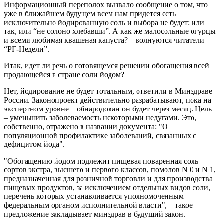
Информационный переполох вызвало сообщение о том, что
уже в ближайшем будущем всем нам придется есть
исключительно йодированную соль и выбора не будет: или
так, или “не солоно хлебавши”. А как же малосольные огурцы
и всеми любимая квашеная капуста? – волнуются читатели
“РГ-Недели”.
Итак, идет ли речь о готовящемся решении обогащения всей
продающейся в стране соли йодом?
Нет, йодирование не будет тотальным, ответили в Минздраве
России. Законопроект действительно разрабатывают, пока на
экспертном уровне – обнародован он будет через месяц. Цель
– уменьшить заболеваемость некоторыми недугами. Это,
собственно, отражено в названии документа: "О
популяционной профилактике заболеваний, связанных с
дефицитом йода".
"Обогащению йодом подлежит пищевая поваренная соль
сортов экстра, высшего и первого классов, помолов N 0 и N 1,
предназначенная для розничной торговли и для производства
пищевых продуктов, за исключением отдельных видов соли,
перечень которых устанавливается уполномоченным
федеральным органом исполнительной власти", – такое
предложение закладывает минздрав в будущий закон.