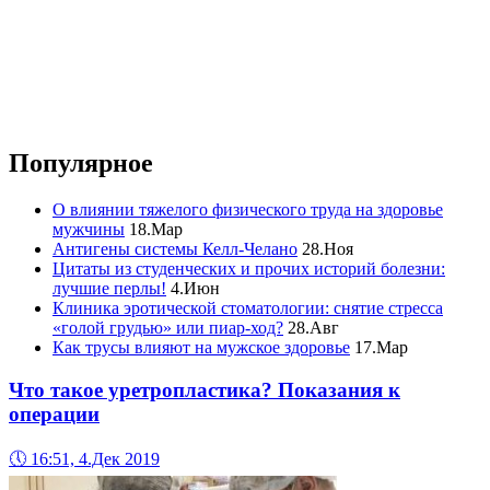
Популярное
О влиянии тяжелого физического труда на здоровье
мужчины
18.Мар
Антигены системы Келл-Челано
28.Ноя
Цитаты из студенческих и прочих историй болезни:
лучшие перлы!
4.Июн
Клиника эротической стоматологии: снятие стресса
«голой грудью» или пиар-ход?
28.Авг
Как трусы влияют на мужское здоровье
17.Мар
Что такое уретропластика? Показания к
операции
🕔
16:51, 4.Дек 2019