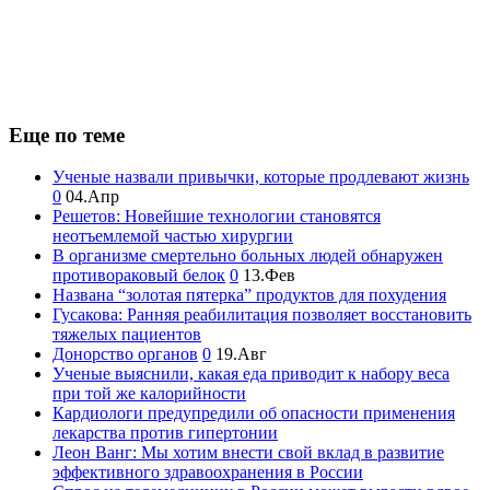
Еще по теме
Ученые назвали привычки, которые продлевают жизнь
0
04.Апр
Решетов: Новейшие технологии становятся
неотъемлемой частью хирургии
В организме смертельно больных людей обнаружен
противораковый белок
0
13.Фев
Названа “золотая пятерка” продуктов для похудения
Гусакова: Ранняя реабилитация позволяет восстановить
тяжелых пациентов
Донорство органов
0
19.Авг
Ученые выяснили, какая еда приводит к набору веса
при той же калорийности
Кардиологи предупредили об опасности применения
лекарства против гипертонии
Леон Ванг: Мы хотим внести свой вклад в развитие
эффективного здравоохранения в России