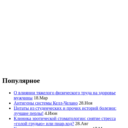
Популярное
О влиянии тяжелого физического труда на здоровье
мужчины
18.Мар
Антигены системы Келл-Челано
28.Ноя
Цитаты из студенческих и прочих историй болезни:
лучшие перлы!
4.Июн
Клиника эротической стоматологии: снятие стресса
«голой грудью» или пиар-ход?
28.Авг