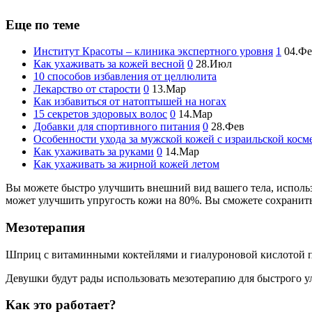
Еще по теме
Институт Красоты – клиника экспертного уровня
1
04.Фе
Как ухаживать за кожей весной
0
28.Июл
10 способов избавления от целлюлита
Лекарство от старости
0
13.Мар
Как избавиться от натоптышей на ногах
15 секретов здоровых волос
0
14.Мар
Добавки для спортивного питания
0
28.Фев
Особенности ухода за мужской кожей с израильской косме
Как ухаживать за руками
0
14.Мар
Как ухаживать за жирной кожей летом
Вы можете быстро улучшить внешний вид вашего тела, исполь
может улучшить упругость кожи на 80%. Вы сможете сохранить 
Мезотерапия
Шприц с витаминными коктейлями и гиалуроновой кислотой пос
Девушки будут рады использовать мезотерапию для быстрого у
Как это работает?