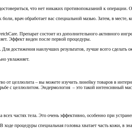
удостовериться, что нет никаких противопоказаний к операции.
 боли, врач обработает вас специальной мазью. Затем, в месте, 
tretchCare. Препарат состоит из дополнительного активного и
няет. Эффект виден после первой процедуры.
и. Для достижения наилучших результатов, лучше всего сделать о
ьно увлажняет.
о от целлюлита – вы можете изучить линейку товаров в интернет
орьбе с целлюлитом. Эндермология – это такой интенсивный мас
а всех частях тела. Это очень эффективно, особенно при устран
 ходе процедуры специальная головка хватает часть кожи, в зна