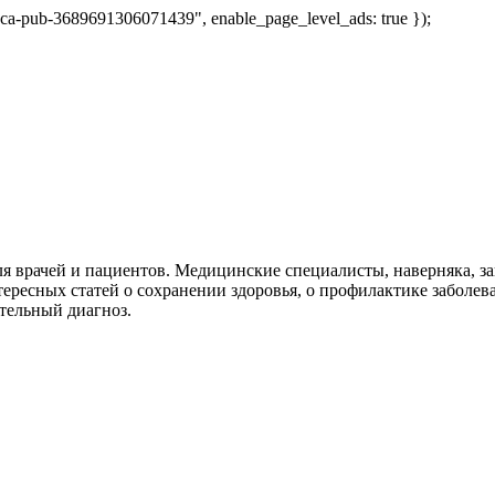
 "ca-pub-3689691306071439", enable_page_level_ads: true });
я врачей и пациентов. Медицинские специалисты, наверняка, 
тересных статей о сохранении здоровья, о профилактике заболев
тельный диагноз.