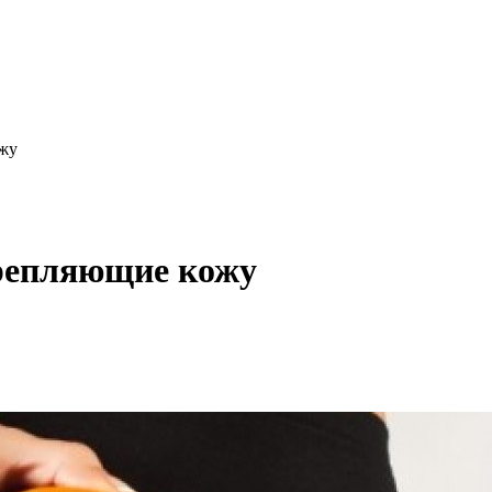
жу
репляющие кожу