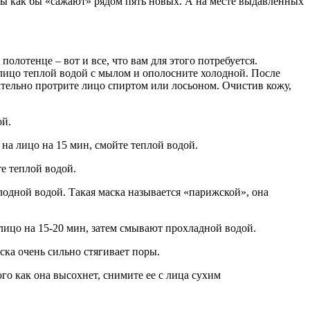
ы как бы «сажают» рядом пять новых. А на месте выдавленных
олотенце – вот и все, что вам для этого потребуется.
 лицо теплой водой с мылом и ополосните холодной. После
зательно протрите лицо спиртом или лосьоном. Очистив кожу,
ой.
на лицо на 15 мин, смойте теплой водой.
е теплой водой.
одной водой. Такая маска называется «парижской», она
лицо на 15-20 мин, затем смывают прохладной водой.
ска очень сильно стягивает поры.
о как она высохнет, снимите ее с лица сухим