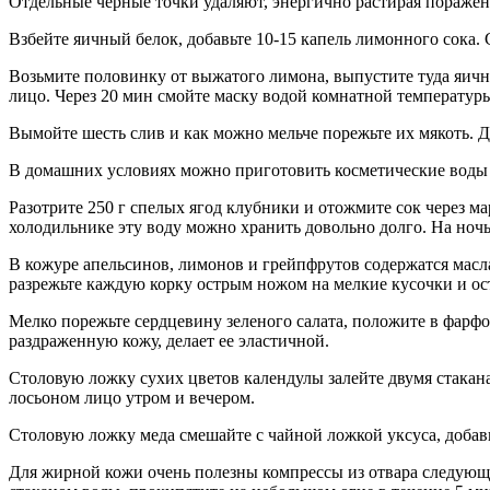
Отдельные черные точки удаляют, энергично растирая поражен
Взбейте яичный белок, добавьте 10-15 капель лимонного сока. 
Возьмите половинку от выжатого лимона, выпустите туда яичны
лицо. Через 20 мин смойте маску водой комнатной температур
Вымойте шесть слив и как можно мельче порежьте их мякоть. Д
В домашних условиях можно приготовить косметические воды
Разотрите 250 г спелых ягод клубники и отожмите сок через ма
холодильнике эту воду можно хранить довольно долго. На ночь
В кожуре апельсинов, лимонов и грейпфрутов содержатся масла
разрежьте каждую корку острым ножом на мелкие кусочки и ост
Мелко порежьте сердцевину зеленого салата, положите в фарфо
раздраженную кожу, делает ее эластичной.
Столовую ложку сухих цветов календулы залейте двумя стакана
лосьоном лицо утром и вечером.
Столовую ложку меда смешайте с чайной ложкой уксуса, добавь
Для жирной кожи очень полезны компрессы из отвара следующе