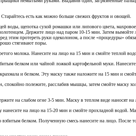
ь прыщики немытыми руками. Выдавив один, загрязненные пальц
 Старайтесь есть как можно больше свежих фруктов и овощей.
ей воды, щепотка сухой ромашки или липового цвета, махровое п
 полотенцем. Держите лицо над паром 10-15 мин. Затем вымойте
перед этим протереть руки одеколоном, а после «процедуры» обя
орошо стягивают поры.
того молока. Нанесите на лицо на 15 мин и смойте теплой вод
збитым белком или чайной ложкой картофельной муки. Нанесите 
рахмала и белком. Эту маску также наложите на 15 мин и смойт
н, спокойно полежите, расслабив мышцы, затем смойте маску хол
ржите на слабом огне 3-5 мин. Маску в теплом виде наносят на 
 нанесите на лицо на 15-20 мин и смойте прохладной водой. Ма
взбитым белком. Полученную смесь нанесите на лицо. После тог