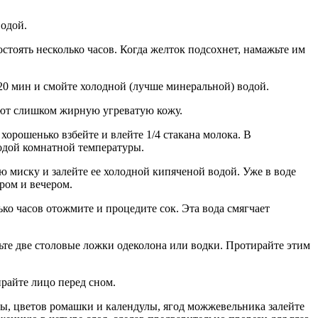
водой.
стоять несколько часов. Когда желток подсохнет, намажьте им
 20 мин и смойте холодной (лучше минеральной) водой.
ают слишком жирную угреватую кожу.
хорошенько взбейте и влейте 1/4 стакана молока. В
водой комнатной температуры.
 миску и залейте ее холодной кипяченой водой. Уже в воде
ром и вечером.
ко часов отожмите и процедите сок. Эта вода смягчает
вьте две столовые ложки одеколона или водки. Протирайте этим
райте лицо перед сном.
зы, цветов ромашки и календулы, ягод можжевельника залейте