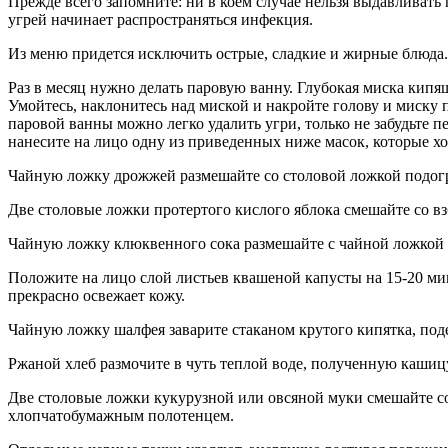
Прежде всего запомните: ни в коем случае нельзя выдавливат
угрей начинает распространяться инфекция.
Из меню придется исключить острые, сладкие и жирные блюда.
Раз в месяц нужно делать паровую ванну. Глубокая миска кипящ
Умойтесь, наклонитесь над миской и накройте голову и миску
паровой ванны можно легко удалить угри, только не забудьте 
нанесите на лицо одну из приведенных ниже масок, которые х
Чайную ложку дрожжей размешайте со столовой ложкой подогре
Две столовые ложки протертого кислого яблока смешайте со в
Чайную ложку клюквенного сока размешайте с чайной ложкой к
Положите на лицо слой листьев квашеной капусты на 15-20 ми
прекрасно освежает кожу.
Чайную ложку шалфея заварите стаканом крутого кипятка, поде
Ржаной хлеб размочите в чуть теплой воде, полученную кашицу
Две столовые ложки кукурузной или овсяной муки смешайте со 
хлопчатобумажным полотенцем.