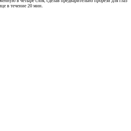
енную в четыре слоя, сделав предварительно прорези для глаз
ице в течение 20 мин.