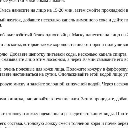
ные участки кожи соком лимона.
Смесь нанесите на лицо на 15-20 мин, затем смойте прохладной 
й желток, добавьте несколько капель лимонного сока и дайте по
ы.
обавьте взбитый белок одного яйца. Маску нанесите на лицо на
 и лосьоны, которые также хорошо стягивают поры и подсушив
рлю. Добавьте щепотку питьевой соды, несколько капель спирта, 
 смазывайте лицо этим лосьоном, а через 10 мин смывайте его 
, очень полезные для кожи лица. Положите кожуру в фарфоровую
авьте настаиваться на сутки. Ополаскивайте этой водой лицо ут
ровую миску и залейте холодной кипяченой водой. Через несколь
ми кипятка, настаивайте в течение часа. Затем процедите, доба
те столовую ложку одеколона и разведите стаканом воды. Проти
го состава. Столовую ложку смеси толченой коры и почек бере