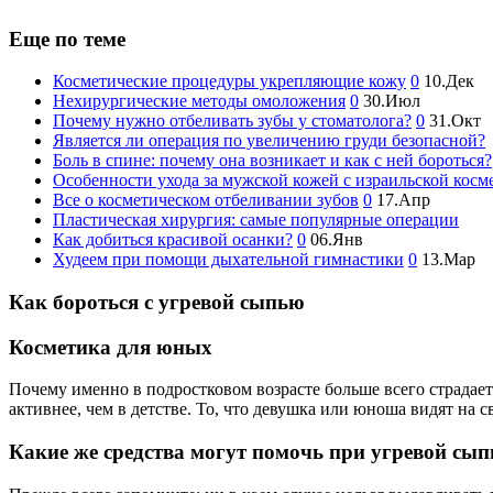
Еще по теме
Косметические процедуры укрепляющие кожу
0
10.Дек
Нехирургические методы омоложения
0
30.Июл
Почему нужно отбеливать зубы у стоматолога?
0
31.Окт
Является ли операция по увеличению груди безопасной?
Боль в спине: почему она возникает и как с ней бороться?
Особенности ухода за мужской кожей с израильской косме
Все о косметическом отбеливании зубов
0
17.Апр
Пластическая хирургия: самые популярные операции
Как добиться красивой осанки?
0
06.Янв
Худеем при помощи дыхательной гимнастики
0
13.Мар
Как бороться с угревой сыпью
Косметика для юных
Почему именно в подростковом возрасте больше всего страдает
активнее, чем в детстве. То, что девушка или юноша видят на с
Какие же средства могут помочь при угревой сып