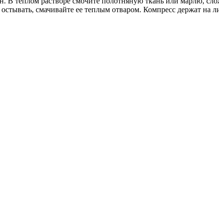
н. В теплом растворе смочите полотняную ткань или марлю, слож
т остывать, смачивайте ее теплым отваром. Компресс держат на л