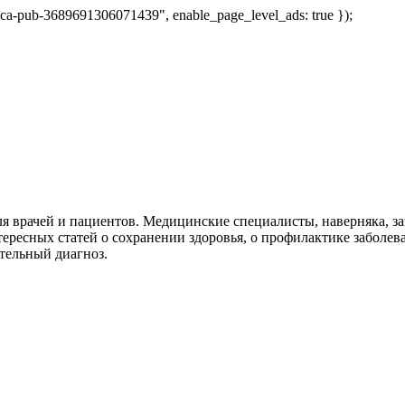
 "ca-pub-3689691306071439", enable_page_level_ads: true });
я врачей и пациентов. Медицинские специалисты, наверняка, 
тересных статей о сохранении здоровья, о профилактике заболев
тельный диагноз.