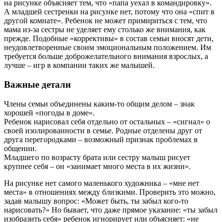
на рисунке объясняет тем, что «папа уехал в командировку».
А младшей сестренки на рисунке нет, потому что она «спит в
другой комнате». Ребенок не может примириться с тем, что
мама из-за сестры не уделяет ему столько же внимания, как
прежде. Подобные «коррективы» в состав семьи вносят дети,
неудовлетворенные своим эмоциональным положением. Им
требуется больше доброжелательного внимания взрослых, а
лучше – игр в компании таких же малышей.
Важные детали
Члены семьи объединены каким-то общим делом – знак
хорошей «погоды в доме».
Ребенок нарисовал себя отдельно от остальных – «сигнал» о
своей изолированности в семье. Родные отделены друг от
друга перегородками – возможный признак проблемах в
общении.
Младшего по возрасту брата или сестру малыш рисует
крупнее себя – он «занимает много места в их жизни».
На рисунке нет самого маленького художника – «мне нет
места» в отношениях между близкими. Проверить это можно,
задав малышу вопрос: «Может быть, ты забыл кого-то
нарисовать?» Но бывает, что даже прямое указание: «ты забыл
изобразить себя» ребенок игнорирует или объясняет: «не