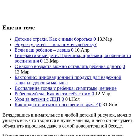
Еще по теме
Детские страхи. Как с ними бороться
0
13.Мар
Энурез у детей — как помочь ребенку?
Если ваш ребенок – левша
0
10.Апр
Гиперактивные дети. Причины, признаки, особенности
воспитания
0
13.Мар
С какого возраста можно оставлять ребенка одного
0
12.Мар
Бактоблис: инновационный продукт для надежной
защиты здоровья малыша
Воспаление горла у ребенка: симптомы, лечение
Ребенок-ябеда. Как вести себя с ним
0
12.Мар
Уход за детьми с ДЦП
0
04.Ноя
Как подготовиться к посещению врача?
0
31.Янв
Вглядевшись внимательнее в любой детский рисунок, можно
увидеть все, что творится в душе малыша, и чего он не сумеет
объяснить взрослым, даже в самой доверительной беседе.