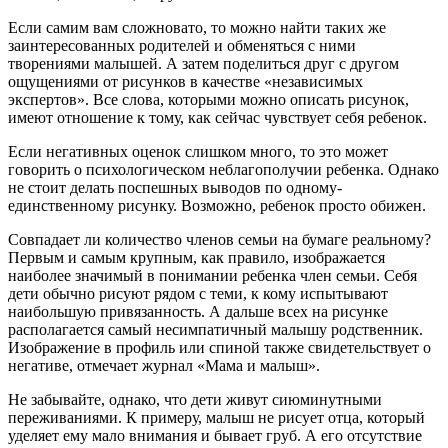
Если самим вам сложновато, то можно найти таких же
заинтересованных родителей и обменяться с ними
творениями малышей. А затем поделиться друг с другом
ощущениями от рисунков в качестве «независимых
экспертов». Все слова, которыми можно описать рисунок,
имеют отношение к тому, как сейчас чувствует себя ребенок.
Если негативных оценок слишком много, то это может
говорить о психологическом неблагополучии ребенка. Однако
не стоит делать поспешных выводов по одному-
единственному рисунку. Возможно, ребенок просто обижен.
Совпадает ли количество членов семьи на бумаге реальному?
Первым и самым крупным, как правило, изображается
наиболее значимый в понимании ребенка член семьи. Себя
дети обычно рисуют рядом с теми, к кому испытывают
наибольшую привязанность. А дальше всех на рисунке
располагается самый несимпатичный малышу родственник.
Изображение в профиль или спиной также свидетельствует о
негативе, отмечает журнал «Мама и малыш».
Не забывайте, однако, что дети живут сиюминутными
переживаниями. К примеру, малыш не рисует отца, который
уделяет ему мало внимания и бывает груб. А его отсутствие