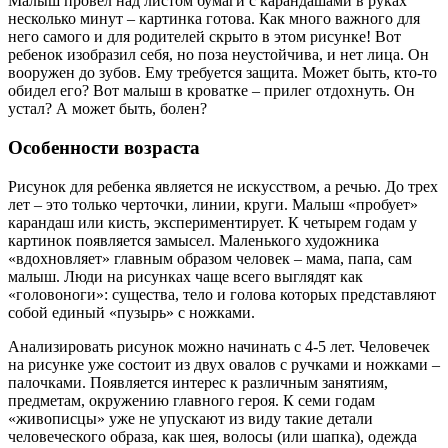
Малыш провел над листом бумаги с карандашами в руках
несколько минут – картинка готова. Как много важного для
него самого и для родителей скрыто в этом рисунке! Вот
ребенок изобразил себя, но поза неустойчива, и нет лица. Он
вооружен до зубов. Ему требуется защита. Может быть, кто-то
обидел его? Вот малыш в кроватке – прилег отдохнуть. Он
устал? А может быть, болен?
Особенности возраста
Рисунок для ребенка является не искусством, а речью. До трех
лет – это только черточки, линии, круги. Малыш «пробует»
карандаш или кисть, экспериментирует. К четырем годам у
картинок появляется замысел. Маленького художника
«вдохновляет» главным образом человек – мама, папа, сам
малыш. Люди на рисунках чаще всего выглядят как
«головоноги»: существа, тело и голова которых представляют
собой единый «пузырь» с ножками.
Анализировать рисунок можно начинать с 4-5 лет. Человечек
на рисунке уже состоит из двух овалов с ручками и ножками –
палочками. Появляется интерес к различным занятиям,
предметам, окружению главного героя. К семи годам
«живописцы» уже не упускают из виду такие детали
человеческого образа, как шея, волосы (или шапка), одежда