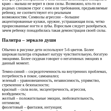
краю – малыш не верит в свои силы. Возможно, кто-то из
родных слишком строг с ним или требования, предъявляемые
ребенку, не соответствуют его реальным
возможностям. Символы агрессии – большие
акцентированные кулаки, оружие, устрашающая поза, четко
прорисованные ногти и зубы. Взрослым следует разобраться,
зачем ребенку понадобилась такая демонстрация своей силы.
Палитра – зеркало души
Обычно в рисунке дети используют 5-6 цветов. Более
широкая палитра открывает натуру чувствительную, богатую
эмоциями. Более скудная говорит о негативных эмоциях в
данный момент.
Темно-синий – сосредоточенность на внутренних проблемах,
потребность в покое, самоанализ;
зеленый – уравновешенность, независимость, упрямство,
стремление к безопасности;
красный – сила воли, эксцентричность, агрессия,
возбудимость;
желтый – положительные эмоции, любознательность,
оптимизм;
фиолетовый – фантазия, интуиция;