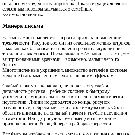
осталось места», «потом дорисую». Такая ситуация является
серьезным поводом задуматься о семейных
взаимоотношениях.
Манера письма
Частые самоисправления – первый признак повышенной
тревожности. Рисунок состоит из отдельных мелких штрихов
– малыш как бы опасается провести решительную линию –
также признак опаски. Преувеличенно большие глаза с густо
заштрихованными зрачками – возможно, малыш чего-то
боится.
Многочисленные украшения, множество деталей в костюме –
желание быть замеченным, тяга к внешним эффектам.
Слабый нажим на карандаш, не по возрасту слабая
детальность рисунка – ребенок склонен к быстрому
утомлению, эмоционально чувствителен, психологически
неустойчив. Линии не доводятся до конца, рисунок
размашистый, небрежный – его автор импульсивен. Стоит
обратить внимание на сильный нажим и грубые нарушения
симметрии. Иногда рисунок «не помещается» на листе –
признак энергии, бьющей через край, даже агрессии.
Все фигуры изображены очень мелко, композиция смещена к