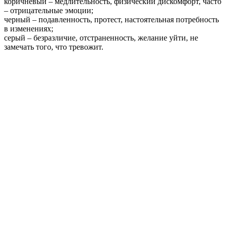
коричневый – медлительность, физический дискомфорт, часто
– отрицательные эмоции;
черный – подавленность, протест, настоятельная потребность
в изменениях;
серый – безразличие, отстраненность, желание уйти, не
замечать того, что тревожит.