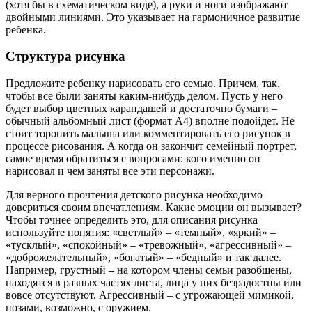
(хотя бы в схематическом виде), а руки и ноги изображают
двойными линиями. Это указывает на гармоничное развитие
ребенка.
Структура рисунка
Предложите ребенку нарисовать его семью. Причем, так,
чтобы все были заняты каким-нибудь делом. Пусть у него
будет выбор цветных карандашей и достаточно бумаги –
обычный альбомный лист (формат А4) вполне подойдет. Не
стоит торопить малыша или комментировать его рисунок в
процессе рисования. А когда он закончит семейный портрет,
самое время обратиться с вопросами: кого именно он
нарисовал и чем заняты все эти персонажи.
Для верного прочтения детского рисунка необходимо
довериться своим впечатлениям. Какие эмоции он вызывает?
Чтобы точнее определить это, для описания рисунка
используйте понятия: «светлый» – «темный», «яркий» –
«тусклый», «спокойный» – «тревожный», «агрессивный» –
«доброжелательный», «богатый» – «бедный» и так далее.
Например, грустный – на котором члены семьи разобщены,
находятся в разных частях листа, лица у них безрадостны или
вовсе отсутствуют. Агрессивный – с угрожающей мимикой,
позами, возможно, с оружием.