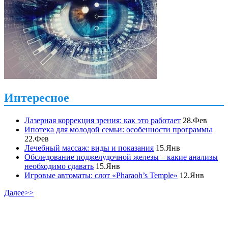
Интересное
Лазерная коррекция зрения: как это работает
28.Фев
Ипотека для молодой семьи: особенности программы
22.Фев
Лечебный массаж: виды и показания
15.Янв
Обследование поджелудочной железы – какие анализы
необходимо сдавать
15.Янв
Игровые автоматы: слот «Pharaoh’s Temple»
12.Янв
Далее>>