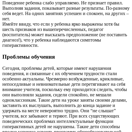
Поведение ребенка слабо управляемо. Не признает правил.
Выполняя задания, показывает разные результаты. По-разному
себя ведет. На одних занятиях успешен и спокоен, на других –
нет.
Имейте ввиду, что если у ребенка ярко выражены хотя бы
шесть признаков из вышеперечисленных, педагог
(воспитатель) может высказать предположение (не поставить
диагноз!), что у ребенка наблюдаются симптомы
гиперактивности.
Проблемы обучения
Сегодня, проблемы детей, которые имеют нарушения
поведения, и связанные с их обучением трудности стали
особенно актуальны. Чрезмерно возбужденные, крикливые,
непоседливые и невнимательные дети перетягивают на себя
внимание учителя, поскольку ему приходится следить, чтобы
они выполняли задания, сидели спокойно, не мешали
одноклассникам. Такие дети на уроке заняты своими делами,
заставить их выслушать, выполнить до конца задание и
удержать на месте невероятно трудно. Они “не слышат”
учителя, все забывают и теряют. При всех существующих
поведенческих проблемах интеллектуальные функции
гиперактивных детей не нарушены. Такие дети способны
вполне успешно освоить программу общеобразовательной