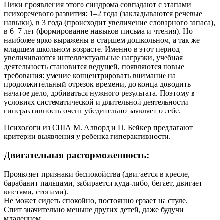
Пики проявления этого синдрома совпадают с этапами
психоречевого развития: 1–2 года (закладываются речевые
навыки), в 3 года (происходит увеличение словарного запаса),
в 6–7 лет (формирование навыков письма и чтения). Но
наиболее ярко выражены в старшем дошкольном, а так же
младшем школьном возрасте. Именно в этот период
увеличиваются интеллектуальные нагрузки, учебная
деятельность становится ведущей, появляются новые
требования: умение концентрировать внимание на
продолжительный отрезок времени, до конца доводить
начатое дело, добиваться нужного результата. Поэтому в
условиях систематической и длительной деятельности
гиперактивность очень убедительно заявляет о себе.
Психологи из США М. Алворд и П. Бейкер предлагают
критерии выявления у ребенка гиперактивности.
Двигательная расторможенность:
Проявляет признаки беспокойства (двигается в кресле,
барабанит пальцами, забирается куда-либо, бегает, двигает
кистями, стопами).
Не может сидеть спокойно, постоянно ерзает на стуле.
Спит значительно меньше других детей, даже будучи
младенцем.