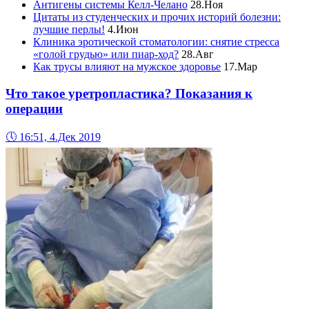
Антигены системы Келл-Челано
28.Ноя
Цитаты из студенческих и прочих историй болезни:
лучшие перлы!
4.Июн
Клиника эротической стоматологии: снятие стресса
«голой грудью» или пиар-ход?
28.Авг
Как трусы влияют на мужское здоровье
17.Мар
Что такое уретропластика? Показания к
операции
🕔
16:51, 4.Дек 2019