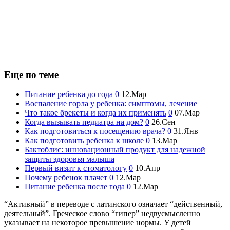
Еще по теме
Питание ребенка до года
0
12.Мар
Воспаление горла у ребенка: симптомы, лечение
Что такое брекеты и когда их применять
0
07.Мар
Когда вызывать педиатра на дом?
0
26.Сен
Как подготовиться к посещению врача?
0
31.Янв
Как подготовить ребенка к школе
0
13.Мар
Бактоблис: инновационный продукт для надежной
защиты здоровья малыша
Первый визит к стоматологу
0
10.Апр
Почему ребенок плачет
0
12.Мар
Питание ребенка после года
0
12.Мар
“Активный” в переводе с латинского означает “действенный,
деятельный”. Греческое слово “гипер” недвусмысленно
указывает на некоторое превышение нормы. У детей