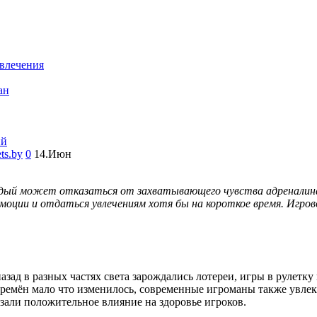
звлечения
ан
ий
ts.by
0
14.Июн
дый может отказаться от захватывающего чувства адреналина,
моции и отдаться увлечениям хотя бы на короткое время. Игро
азад в разных частях света зарождались лотереи, игры в рулетк
х времён мало что изменилось, современные игроманы также увлек
зали положительное влияние на здоровье игроков.