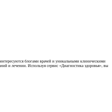
заинтересуются блогами врачей и уникальными клиническими
аний и лечении. Используя сервис «Диагностика здоровья», вы