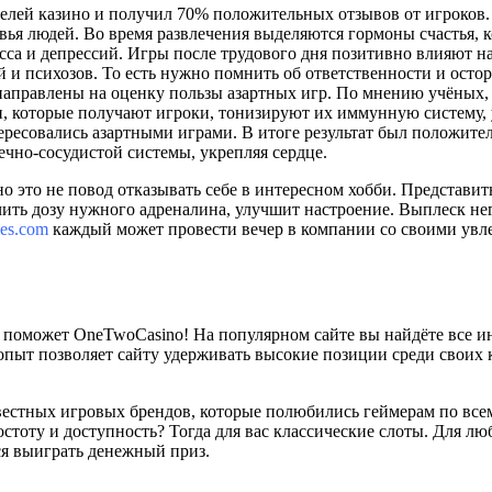
елей казино и получил 70% положительных отзывов от игроков.
овья людей. Во время развлечения выделяются гормоны счастья,
сса и депрессий. Игры после трудового дня позитивно влияют н
 и психозов. То есть нужно помнить об ответственности и осто
направлены на оценку пользы азартных игр. По мнению учёных, 
, которые получают игроки, тонизируют их иммунную систему, 
ресовались азартными играми. В итоге результат был положител
ечно-сосудистой системы, укрепляя сердце.
 но это не повод отказывать себе в интересном хобби. Представи
ить дозу нужного адреналина, улучшит настроение. Выплеск нег
es.com
каждый может провести вечер в компании со своими увл
й поможет OneTwoCasino! На популярном сайте вы найдёте все 
опыт позволяет сайту удерживать высокие позиции среди своих
естных игровых брендов, которые полюбились геймерам по всем
стоту и доступность? Тогда для вас классические слоты. Для л
ся выиграть денежный приз.