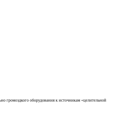
ьно громоздкого оборудования к источникам «целительной