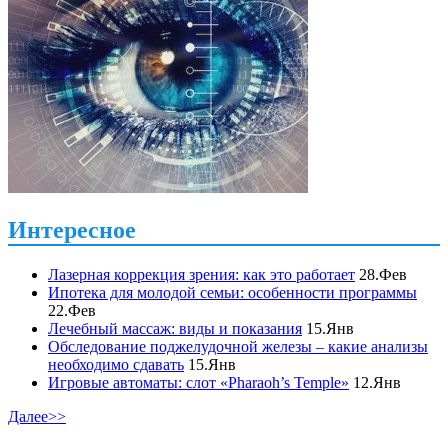
Интересное
Лазерная коррекция зрения: как это работает
28.Фев
Ипотека для молодой семьи: особенности программы
22.Фев
Лечебный массаж: виды и показания
15.Янв
Обследование поджелудочной железы – какие анализы
необходимо сдавать
15.Янв
Игровые автоматы: слот «Pharaoh’s Temple»
12.Янв
Далее>>