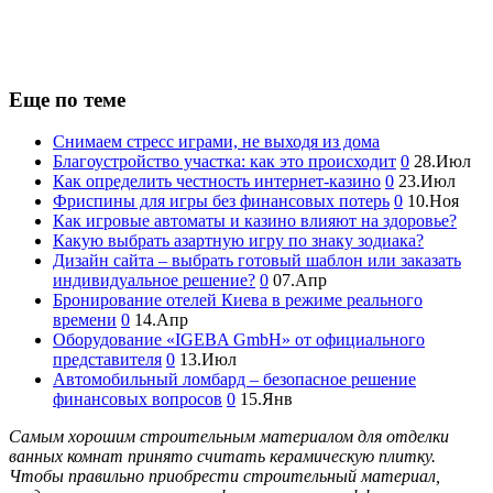
Еще по теме
Снимаем стресс играми, не выходя из дома
Благоустройство участка: как это происходит
0
28.Июл
Как определить честность интернет-казино
0
23.Июл
Фриспины для игры без финансовых потерь
0
10.Ноя
Как игровые автоматы и казино влияют на здоровье?
Какую выбрать азартную игру по знаку зодиака?
Дизайн сайта – выбрать готовый шаблон или заказать
индивидуальное решение?
0
07.Апр
Бронирование отелей Киева в режиме реального
времени
0
14.Апр
Оборудование «IGEBA GmbH» от официального
представителя
0
13.Июл
Автомобильный ломбард – безопасное решение
финансовых вопросов
0
15.Янв
Самым хорошим строительным материалом для отделки
ванных комнат принято считать керамическую плитку.
Чтобы правильно приобрести строительный материал,