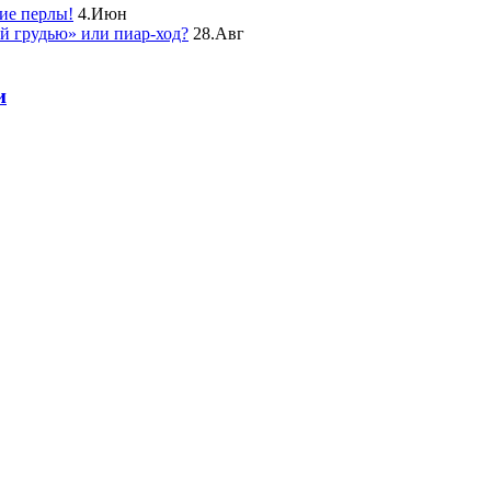
ие перлы!
4.Июн
ой грудью» или пиар-ход?
28.Авг
и