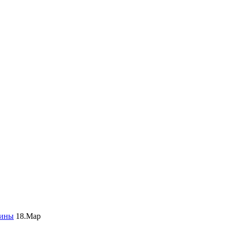
чины
18.Мар