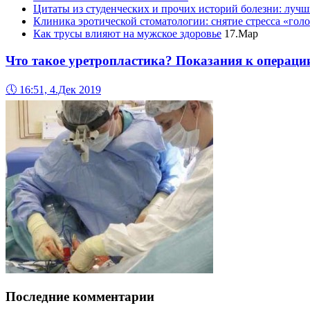
Цитаты из студенческих и прочих историй болезни: лучш
Клиника эротической стоматологии: снятие стресса «гол
Как трусы влияют на мужское здоровье
17.Мар
Что такое уретропластика? Показания к операци
🕔
16:51, 4.Дек 2019
Последние комментарии