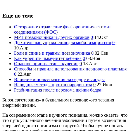
Еще по теме
Осторожно: отравление фосфорорганическими
соединениями (ФОС)
МРТ позвоночника и других органов
0
14.Окт
Дыхательные упражнения для мобилизации сил
0
10.Апр
Боли в спине и травмы позвоночника
0
02.Сен
Как укрепить иммунитет ребёнка
0
03.Ноя
Опасное пристрастие – курение
0
18.Авг
Способы и правила использования перцового пластыря
0
22.Авг
Влияние и польза магния на сердце и сосуды
Народные методы против пародонтоза
0
27.Июл
Реабилитация после перелома шейки бедра
Биоэнерготерапия- в буквальном переводе -это терапия
энергией жизни.
На современном этапе научного познания, можно сказать, что
это путь усиленного лечения заболеваний путем воздействия
энергией одного организма на другой. Чтобы лучше понять
определения, необходимо ответить на три основных вопроса: