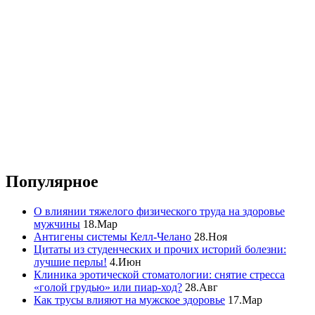
Популярное
О влиянии тяжелого физического труда на здоровье
мужчины
18.Мар
Антигены системы Келл-Челано
28.Ноя
Цитаты из студенческих и прочих историй болезни:
лучшие перлы!
4.Июн
Клиника эротической стоматологии: снятие стресса
«голой грудью» или пиар-ход?
28.Авг
Как трусы влияют на мужское здоровье
17.Мар