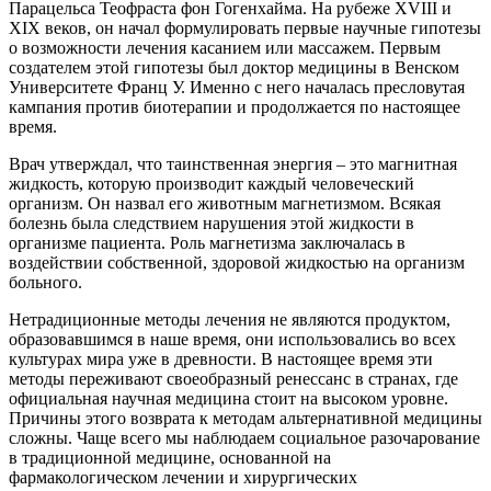
Парацельса Теофраста фон Гогенхайма. На рубеже XVIII и
XIX веков, он начал формулировать первые научные гипотезы
о возможности лечения касанием или массажем. Первым
создателем этой гипотезы был доктор медицины в Венском
Университете Франц У. Именно с него началась пресловутая
кампания против биотерапии и продолжается по настоящее
время.
Врач утверждал, что таинственная энергия – это магнитная
жидкость, которую производит каждый человеческий
организм. Он назвал его животным магнетизмом. Всякая
болезнь была следствием нарушения этой жидкости в
организме пациента. Роль магнетизма заключалась в
воздействии собственной, здоровой жидкостью на организм
больного.
Нетрадиционные методы лечения не являются продуктом,
образовавшимся в наше время, они использовались во всех
культурах мира уже в древности. В настоящее время эти
методы переживают своеобразный ренессанс в странах, где
официальная научная медицина стоит на высоком уровне.
Причины этого возврата к методам альтернативной медицины
сложны. Чаще всего мы наблюдаем социальное разочарование
в традиционной медицине, основанной на
фармакологическом лечении и хирургических