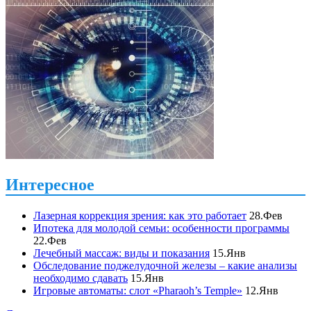
Интересное
Лазерная коррекция зрения: как это работает
28.Фев
Ипотека для молодой семьи: особенности программы
22.Фев
Лечебный массаж: виды и показания
15.Янв
Обследование поджелудочной железы – какие анализы
необходимо сдавать
15.Янв
Игровые автоматы: слот «Pharaoh’s Temple»
12.Янв