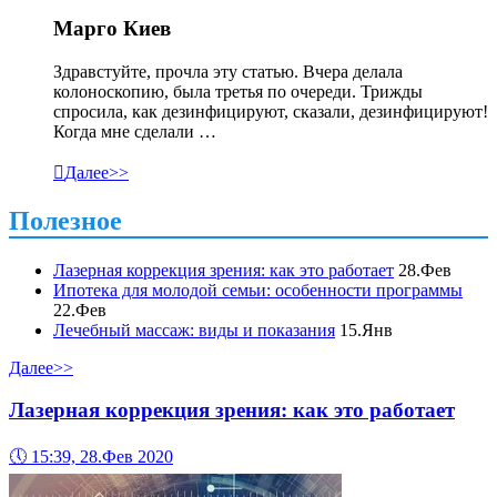
Марго Киев
Здравстуйте, прочла эту статью. Вчера делала
колоноскопию, была третья по очереди. Трижды
спросила, как дезинфицируют, сказали, дезинфицируют!
Когда мне сделали …

Далее>>
Полезное
Лазерная коррекция зрения: как это работает
28.Фев
Ипотека для молодой семьи: особенности программы
22.Фев
Лечебный массаж: виды и показания
15.Янв
Далее>>
Лазерная коррекция зрения: как это работает
🕔
15:39, 28.Фев 2020