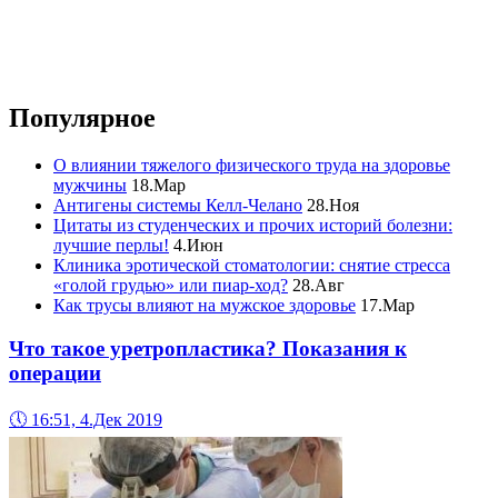
Популярное
О влиянии тяжелого физического труда на здоровье
мужчины
18.Мар
Антигены системы Келл-Челано
28.Ноя
Цитаты из студенческих и прочих историй болезни:
лучшие перлы!
4.Июн
Клиника эротической стоматологии: снятие стресса
«голой грудью» или пиар-ход?
28.Авг
Как трусы влияют на мужское здоровье
17.Мар
Что такое уретропластика? Показания к
операции
🕔
16:51, 4.Дек 2019