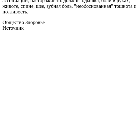
ассоциации, настораживать должны одышка, боли в руках,
животе, спине, шее, зубная боль, "необоснованная" тошнота и
потливость.
Общество Здоровье
Источник