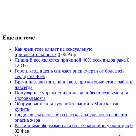
Еще по теме
Как язык тела влияет на сексуальную
привлекательность?
0
06.Апр
Лишний вес является причиной 40% всех видов рака
0
12.Окт
Горсть ягод в день снижает риск смерти от болезней
сердца на 40%
Врачи назвали пять напитков, про которые стоит забыть
навсегда
Популярные упражнения признали бесполезными для
здоровья мозга
Оборудование для лучевой терапии в Минске: где
купить
Люди “высыхают”: врач рассказала, для кого особенно
опасна жара
Различными формами рака болеет миллион украинцев
0
02.Фев