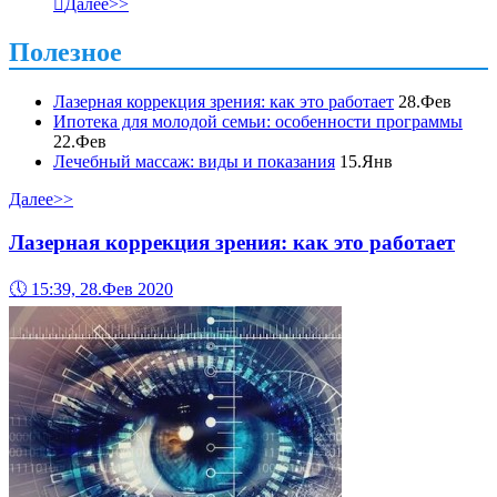

Далее>>
Полезное
Лазерная коррекция зрения: как это работает
28.Фев
Ипотека для молодой семьи: особенности программы
22.Фев
Лечебный массаж: виды и показания
15.Янв
Далее>>
Лазерная коррекция зрения: как это работает
🕔
15:39, 28.Фев 2020