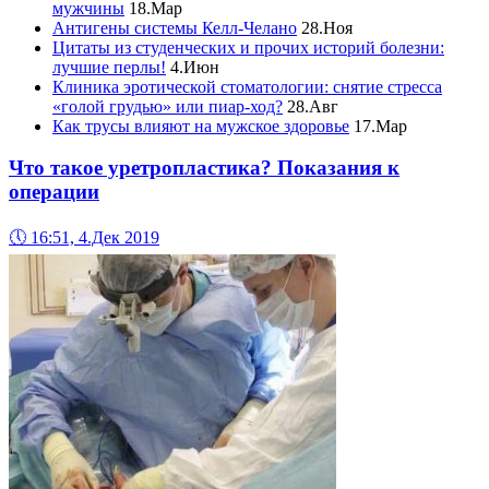
мужчины
18.Мар
Антигены системы Келл-Челано
28.Ноя
Цитаты из студенческих и прочих историй болезни:
лучшие перлы!
4.Июн
Клиника эротической стоматологии: снятие стресса
«голой грудью» или пиар-ход?
28.Авг
Как трусы влияют на мужское здоровье
17.Мар
Что такое уретропластика? Показания к
операции
🕔
16:51, 4.Дек 2019