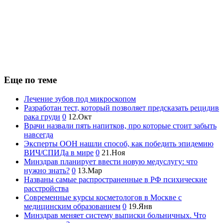
Еще по теме
Лечение зубов под микроскопом
Разработан тест, который позволяет предсказать рецидив
рака груди
0
12.Окт
Врачи назвали пять напитков, про которые стоит забыть
навсегда
Эксперты ООН нашли способ, как победить эпидемию
ВИЧ/СПИДа в мире
0
21.Ноя
Минздрав планирует ввести новую медуслугу: что
нужно знать?
0
13.Мар
Названы самые распространенные в РФ психические
расстройства
Современные курсы косметологов в Москве с
медицинским образованием
0
19.Янв
Минздрав меняет систему выписки больничных. Что