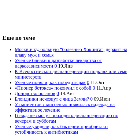
Еще по теме
Москвичку, больную “болезнью Хокинга”, держит на
плаву муж и семья
Ученые близки к разработке лекарства от
наркозависимости
0
19.Янв
К Всероссийской диспансеризации подключили семь
министерств
Ученые поняли, как победить рак
0
11.Окт
«Пионер ботокса» покончил с собой
0
11.Апр
Донорство органов
0
19.Авг
Блондинки исчезнут с лица Земли?
0
09.Июн
У пациентов с мигренью появилась надежда на
эффективное лечение
Граждане смогут проходить диспансеризацию по
вечерам и субботам
Ученые увидели, как бактерии приобретают
устойчивость к антибиотикам