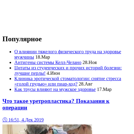
Популярное
О влиянии тяжелого физического труда на здоровье
мужчины
18.Мар
Антигены системы Келл-Челано
28.Ноя
Цитаты из студенческих и прочих историй болезни:
лучшие перлы!
4.Июн
Клиника эротической стоматологии: снятие стресса
«голой грудью» или пиар-ход?
28.Авг
Как трусы влияют на мужское здоровье
17.Мар
Что такое уретропластика? Показания к
операции
🕔
16:51, 4.Дек 2019