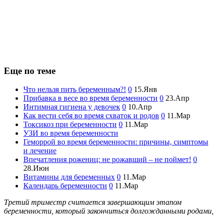
Еще по теме
Что нельзя пить беременным?!
0
15.Янв
Прибавка в весе во время беременности
0
23.Апр
Интимная гигиена у девочек
0
10.Апр
Как вести себя во время схваток и родов
0
11.Мар
Токсикоз при беременности
0
11.Мар
УЗИ во время беременности
Геморрой во время беременности: причины, симптомы
и лечение
Впечатления рожениц: не рожавший – не поймет!
0
28.Июн
Витамины для беременных
0
11.Мар
Календарь беременности
0
11.Мар
Третий триместр считается завершающим этапом
беременности, который закончиться долгожданными родами,