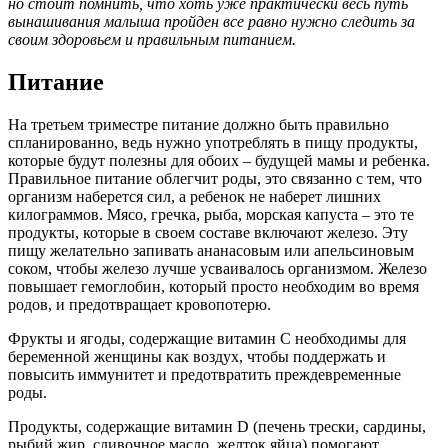
но стоит помнить, что хоть уже практически весь путь
вынашивания малыша пройден все равно нужно следить за
своим здоровьем и правильным питанием.
Питание
На третьем триместре питание должно быть правильно
спланированно, ведь нужно употреблять в пищу продукты,
которые будут полезны для обоих – будущей мамы и ребенка.
Правильное питание облегчит роды, это связанно с тем, что
организм наберется сил, а ребенок не наберет лишних
килограммов. Мясо, гречка, рыба, морская капуста – это те
продукты, которые в своем составе включают железо. Эту
пищу желательно запивать ананасовым или апельсиновым
соком, чтобы железо лучше усваивалось организмом. Железо
повышает гемоглобин, который просто необходим во время
родов, и предотвращает кровопотерю.
Фрукты и ягоды, содержащие витамин С необходимы для
беременной женщины как воздух, чтобы поддержать и
повысить иммунитет и предотвратить преждевременные
роды.
Продукты, содержащие витамин D (печень трески, сардины,
рыбий жир, сливочное масло, желток яйца) помогают