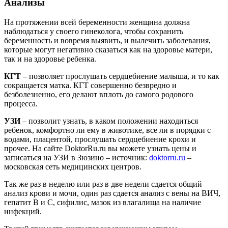
Анализы
На протяжении всей беременности женщина должна
наблюдаться у своего гинеколога, чтобы сохранить
беременность и вовремя выявить, и вылечить заболевания,
которые могут негативно сказаться как на здоровье матери,
так и на здоровье ребенка.
КГТ
– позволяет прослушать сердцебиение малыша, и то как
сокращается матка. КГТ совершенно безвредно и
безболезненно, его делают вплоть до самого родового
процесса.
УЗИ
– позволит узнать, в каком положении находиться
ребенок, комфортно ли ему в животике, все ли в порядки с
водами, плацентой, прослушать сердцебиение крохи и
прочее. На сайте DoktorRu.ru вы можете узнать цены и
записаться на УЗИ в Зюзино – источник:
doktorru.ru
–
московская сеть медицинских центров.
Так же раз в неделю или раз в две недели сдается общий
анализ крови и мочи, один раз сдается анализ с вены на ВИЧ,
гепатит В и С, сифилис, мазок из влагалища на наличие
инфекций.