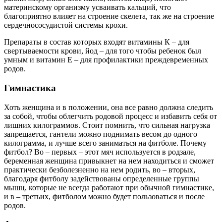
материнскому организму усваивать кальций, что
благоприятно влияет на строение скелета, так же на строение
сердечнососудистой системы крохи.
Препараты в состав которых входят витамины К – для
свертываемости крови, йод – для того чтобы ребенок был
умным и витамин Е – для профилактики преждевременных
родов.
Гимнастика
Хоть женщина и в положении, она все равно должна следить
за собой, чтобы облегчить родовой процесс и избавить себя от
лишних килограммов. Стоит помнить, что сильная нагрузка
запрещается, гантели можно поднимать весом до одного
килограмма, и лучше всего заниматься на фитболе. Почему
фитбол? Во – первых – этот мяч используется в родзале,
беременная женщина привыкнет на нем находиться и сможет
практически безболезненно на нем родить, во – вторых,
благодаря фитболу задействованы определенные группы
мышц, которые не всегда работают при обычной гимнастике,
и в – третьих, фитболом можно будет пользоваться и после
родов.