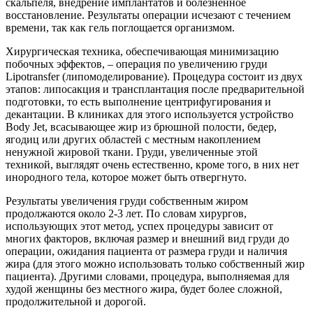
скальпеля, внедрение имплантатов и болезненное
восстановление. Результаты операции исчезают с течением
времени, так как гель поглощается организмом.
Хирургическая техника, обеспечивающая минимизацию
побочных эффектов, – операция по увеличению груди
Lipotransfer (липомоделирование). Процедура состоит из двух
этапов: липосакция и трансплантация после предварительной
подготовки, то есть выполнение центрифугирования и
декантации. В клиниках для этого используется устройство
Body Jet, всасывающее жир из брюшной полости, бедер,
ягодиц или других областей с местным накоплением
ненужной жировой ткани. Груди, увеличенные этой
техникой, выглядят очень естественно, кроме того, в них нет
инородного тела, которое может быть отвергнуто.
Результаты увеличения груди собственным жиром
продолжаются около 2-3 лет. По словам хирургов,
использующих этот метод, успех процедуры зависит от
многих факторов, включая размер и внешний вид груди до
операции, ожидания пациента от размера груди и наличия
жира (для этого можно использовать только собственный жир
пациента). Другими словами, процедура, выполняемая для
худой женщины без местного жира, будет более сложной,
продолжительной и дорогой.