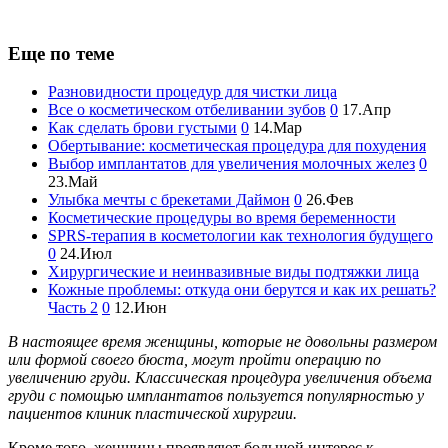
Еще по теме
Разновидности процедур для чистки лица
Все о косметическом отбеливании зубов
0
17.Апр
Как сделать брови густыми
0
14.Мар
Обертывание: косметическая процедура для похудения
Выбор имплантатов для увеличения молочных желез
0
23.Май
Улыбка мечты с брекетами Даймон
0
26.Фев
Косметические процедуры во время беременности
SPRS-терапия в косметологии как технология будущего
0
24.Июл
Хирургические и неинвазивные виды подтяжки лица
Кожные проблемы: откуда они берутся и как их решать?
Часть 2
0
12.Июн
В настоящее время женщины, которые не довольны размером
или формой своего бюста, могут пройти операцию по
увеличению груди. Классическая процедура увеличения объема
груди с помощью имплантатов пользуется популярностью у
пациентов клиник пластической хирургии.
Кроме того, женщины проявляют большой интерес к