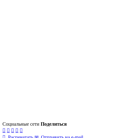
Социальные сети
Поделиться






Распечатать
✉
Отправить на e-mail