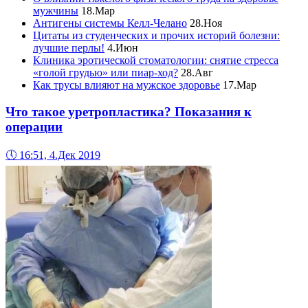
мужчины
18.Мар
Антигены системы Келл-Челано
28.Ноя
Цитаты из студенческих и прочих историй болезни:
лучшие перлы!
4.Июн
Клиника эротической стоматологии: снятие стресса
«голой грудью» или пиар-ход?
28.Авг
Как трусы влияют на мужское здоровье
17.Мар
Что такое уретропластика? Показания к
операции
🕔
16:51, 4.Дек 2019