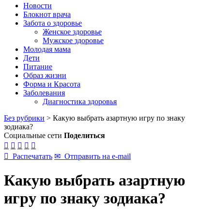
Новости
Блокнот врача
Забота о здоровье
Женское здоровье
Мужское здоровье
Молодая мама
Дети
Питание
Образ жизни
Форма и Красота
Заболевания
Диагностика здоровья
Без рубрики
>
Какую выбрать азартную игру по знаку
зодиака?
Социальные сети
Поделиться






Распечатать
✉
Отправить на e-mail
Какую выбрать азартную
игру по знаку зодиака?