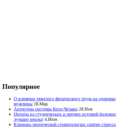
Популярное
О влиянии тяжелого физического труда на здоровье
мужчины
18.Мар
Антигены системы Келл-Челано
28.Ноя
Цитаты из студенческих и прочих историй болезни:
лучшие перлы!
4.Июн
Клиника эротической стоматологии: снятие стресса