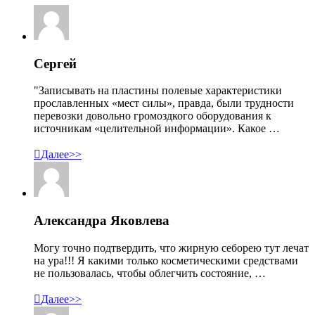
Сергей
"Записывать на пластины полевые характеристики
прославленных «мест силы», правда, были трудности
перевозки довольно громоздкого оборудования к
источникам «целительной информации». Какое …

Далее>>
Александра Яковлева
Могу точно подтвердить, что жирную себорею тут лечат
на ура!!! Я какими только косметическими средствами
не пользовалась, чтобы облегчить состояние, …

Далее>>