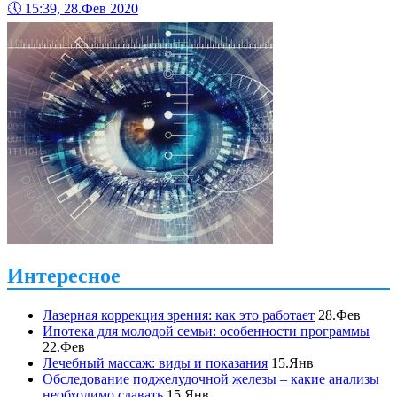
🕔
15:39, 28.Фев 2020
Интересное
Лазерная коррекция зрения: как это работает
28.Фев
Ипотека для молодой семьи: особенности программы
22.Фев
Лечебный массаж: виды и показания
15.Янв
Обследование поджелудочной железы – какие анализы
необходимо сдавать
15.Янв